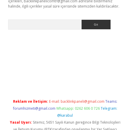
içerikleri,
backlinkpanelicomtr@gmail.com
adresine bildirmeniz
halinde, ilgili içerikler yasal süre içerisinde sitemizden kaldırılacaktır.
Arama
giriş adresi
betexper.xyz
m elexbet
Reklam ve İletişim:
E-mail:
backlinkpaneli@gmail.com
Teams:
forumhizmeti@gmail.com
Whatsapp: 0262 606 0 726
Telegram:
@karabul
Yasal Uyarı:
Sitemiz, 5651 Sayılı Kanun gereğince Bilgi Teknolojileri
ve İletişim Kurumu (BTK) tarafından onaylanmış bir Yer Sağlayıcı