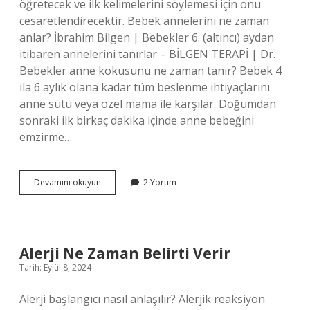
öğretecek ve ilk kelimelerini söylemesi için onu
cesaretlendirecektir. Bebek annelerini ne zaman
anlar? İbrahim Bilgen | Bebekler 6. (altıncı) aydan
itibaren annelerini tanırlar – BİLGEN TERAPİ | Dr.
Bebekler anne kokusunu ne zaman tanır? Bebek 4
ila 6 aylık olana kadar tüm beslenme ihtiyaçlarını
anne sütü veya özel mama ile karşılar. Doğumdan
sonraki ilk birkaç dakika içinde anne bebeğini
emzirme…
Bebekler
Devamını okuyun
2 Yorum
Anne
Demeye
Ne
Zaman
Başlar
Alerji Ne Zaman Belirti Verir
Tarih: Eylül 8, 2024
Alerji başlangıcı nasıl anlaşılır? Alerjik reaksiyon