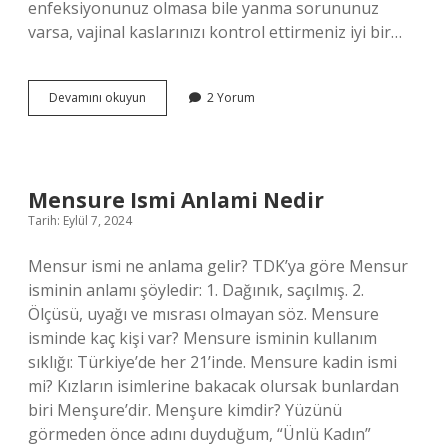
enfeksiyonunuz olmasa bile yanma sorununuz
varsa, vajinal kaslarınızı kontrol ettirmeniz iyi bir…
Erkek
Devamını okuyun
2 Yorum
Boşaldıktan
Sonra
Vajinada
Yanma
Neden
Mensure Ismi Anlami Nedir
Olur
Tarih: Eylül 7, 2024
Mensur ismi ne anlama gelir? TDK’ya göre Mensur
isminin anlamı şöyledir: 1. Dağınık, saçılmış. 2.
Ölçüsü, uyağı ve mısrası olmayan söz. Mensure
isminde kaç kişi var? Mensure isminin kullanım
sıklığı: Türkiye’de her 21’inde. Mensure kadin ismi
mi? Kızların isimlerine bakacak olursak bunlardan
biri Menşure’dir. Menşure kimdir? Yüzünü
görmeden önce adını duyduğum, “Ünlü Kadın”