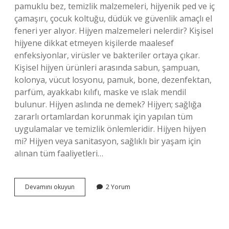
pamuklu bez, temizlik malzemeleri, hijyenik ped ve iç
çamaşırı, çocuk koltuğu, düdük ve güvenlik amaçlı el
feneri yer alıyor. Hijyen malzemeleri nelerdir? Kişisel
hijyene dikkat etmeyen kişilerde maalesef
enfeksiyonlar, virüsler ve bakteriler ortaya çıkar.
Kişisel hijyen ürünleri arasında sabun, şampuan,
kolonya, vücut losyonu, pamuk, bone, dezenfektan,
parfüm, ayakkabı kılıfı, maske ve ıslak mendil
bulunur. Hijyen aslında ne demek? Hijyen; sağlığa
zararlı ortamlardan korunmak için yapılan tüm
uygulamalar ve temizlik önlemleridir. Hijyen hijyen
mi? Hijyen veya sanitasyon, sağlıklı bir yaşam için
alınan tüm faaliyetleri…
Kadın
Devamını okuyun
2 Yorum
Hijyen
Kiti
Ne
Demek