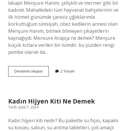
lakaplı Menşure Hanım, çelişkili ve mermer gibi bir
kadındı. Mahalledeki tüm hayvanat bahçelerinin ve
ilk hizmet günümde çaresiz çığlıklarımla
korkuttuğum simsiyah, obez kedilerin annesi olan
Menşure Hanım, bitmek bilmeyen şikayetlerin
kaynağıydı. Mensure Arapça ne demek? Menşure
küçük kızlara verilen bir isimdir, bu yüzden rengi
pembe olarak da…
Mensure
Devamını okuyun
2 Yorum
Ismi
Anlami
Nedir
Kadın Hijyen Kiti Ne Demek
Tarih: Eylül 7, 2024
Kadın hijyen kiti nedir? Bu pakette su fıçısı, kapaklı
su kovası, sabun, su arıtma tabletleri, çok amaçlı