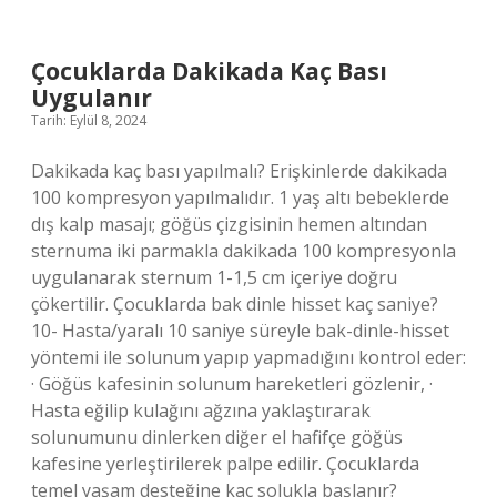
Belirti
Verir
Çocuklarda Dakikada Kaç Bası
Uygulanır
Tarih: Eylül 8, 2024
Dakikada kaç bası yapılmalı? Erişkinlerde dakikada
100 kompresyon yapılmalıdır. 1 yaş altı bebeklerde
dış kalp masajı; göğüs çizgisinin hemen altından
sternuma iki parmakla dakikada 100 kompresyonla
uygulanarak sternum 1-1,5 cm içeriye doğru
çökertilir. Çocuklarda bak dinle hisset kaç saniye?
10- Hasta/yaralı 10 saniye süreyle bak-dinle-hisset
yöntemi ile solunum yapıp yapmadığını kontrol eder:
· Göğüs kafesinin solunum hareketleri gözlenir, ·
Hasta eğilip kulağını ağzına yaklaştırarak
solunumunu dinlerken diğer el hafifçe göğüs
kafesine yerleştirilerek palpe edilir. Çocuklarda
temel yaşam desteğine kaç solukla başlanır?