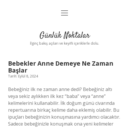
menüyü
Anasayfa
aç
Gizlilik Politikası
Günlük Noktalar
Yasal Uyarı
İlginç bakış açıları ve keyifli içeriklerle dolu.
Hakkımızda
Günlük
Bebekler Anne Demeye Ne Zaman
Başlar
Noktalar
Tarih: Eylül 8, 2024
Yazılar
Bebeğiniz ilk ne zaman anne dedi? Bebeğiniz altı
veya sekiz aylıkken ilk kez “baba” veya “anne”
kelimelerini kullanabilir. İlk doğum günü civarında
repertuarına birkaç kelime daha eklemiş olabilir. Bu
ipuçları bebeğinizin konuşmasına yardımcı olacaktır.
Sadece bebeğinizle konuşmak ona yeni kelimeler