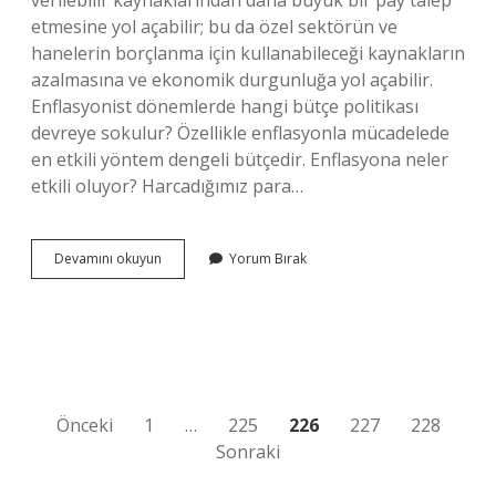
verilebilir kaynaklarından daha büyük bir pay talep
etmesine yol açabilir; bu da özel sektörün ve
hanelerin borçlanma için kullanabileceği kaynakların
azalmasına ve ekonomik durgunluğa yol açabilir.
Enflasyonist dönemlerde hangi bütçe politikası
devreye sokulur? Özellikle enflasyonla mücadelede
en etkili yöntem dengeli bütçedir. Enflasyona neler
etkili oluyor? Harcadığımız para…
Enflasyona
Devamını okuyun
Yorum Bırak
Neden
Olan
Bütçe
Açığı
Nedir
Yazı
Önceki
1
…
225
226
227
228
Sonraki
sayfalaması