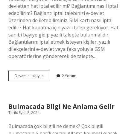
devletten hat iptal edilir mi? Bağlantımı nasıl iptal
edebilirim? Bağlantı iptal talebinizi e-devlet
üzerinden de iletebilirsiniz. SIM kartı nasıl iptal
edilir? Hat kapatma için yazılı talep gerekiyor. Hat
sahibi bayiye gidip yazılı talepte bulunmalıdır.
Bağlantılarını iptal etmek isteyen kişiler, yazılı
dilekçelerini e-devlet veya faks yoluyla GSM
operatörlerine göndererek de talepte…
Turkcell
Devamını okuyun
2 Yorum
Hat
Nasıl
Iptal
Edilir
Bulmacada Bilgi Ne Anlama Gelir
Tarih: Eylül 8, 2024
Bulmacada çok bilgili ne demek? Çok bilgili
bulmacanın 6 harfli cevabı Allama kelimesi olarak