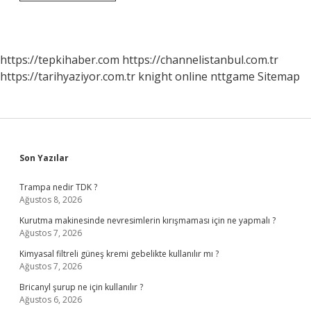
Komisyonu
Hangi
Antlaşma
Ile
Kuruldu
https://tepkihaber.com
https://channelistanbul.com.tr
https://tarihyaziyor.com.tr
knight online
nttgame
Sitemap
Sidebar
Son Yazılar
Trampa nedir TDK ?
Ağustos 8, 2026
Kurutma makinesinde nevresimlerin kırışmaması için ne yapmalı ?
Ağustos 7, 2026
Kimyasal filtreli güneş kremi gebelikte kullanılır mı ?
Ağustos 7, 2026
Bricanyl şurup ne için kullanılır ?
Ağustos 6, 2026