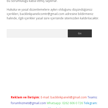
bu sorumluluğu kabul etmiş sayılırlar.
Hukuka ve yasal düzenlemelere aykırı olduğunu düşündüğünüz
içerikleri,
backlinkpanelicomtr@gmail.com
adresine bildirmeniz
halinde, ilgili içerikler yasal süre içerisinde sitemizden kaldırılacaktır.
Arama
riş
Betexper giriş adresi
betexper.xyz
m elexbet
Reklam ve İletişim:
E-mail:
backlinkpaneli@gmail.com
Teams:
forumhizmeti@gmail.com
Whatsapp: 0262 606 0 726
Telegram: