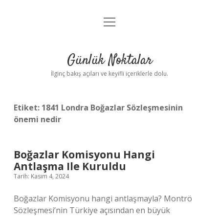
menüyü
Anasayfa
aç
Gizlilik Politikası
Günlük Noktalar
Yasal Uyarı
İlginç bakış açıları ve keyifli içeriklerle dolu.
Hakkımızda
Etiket:
1841 Londra Boğazlar Sözleşmesinin
önemi nedir
Boğazlar Komisyonu Hangi
Antlaşma Ile Kuruldu
Tarih: Kasım 4, 2024
Boğazlar Komisyonu hangi antlaşmayla? Montrö
Sözleşmesi’nin Türkiye açısından en büyük