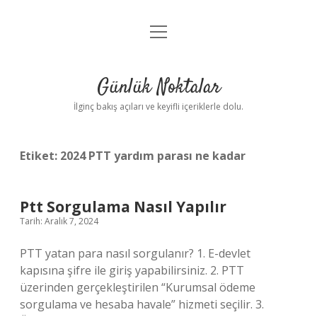
menüyü
Anasayfa
aç
Gizlilik Politikası
Günlük Noktalar
Yasal Uyarı
İlginç bakış açıları ve keyifli içeriklerle dolu.
Hakkımızda
Etiket:
2024 PTT yardım parası ne kadar
Ptt Sorgulama Nasıl Yapılır
Tarih: Aralık 7, 2024
PTT yatan para nasıl sorgulanır? 1. E-devlet
kapısına şifre ile giriş yapabilirsiniz. 2. PTT
üzerinden gerçekleştirilen “Kurumsal ödeme
sorgulama ve hesaba havale” hizmeti seçilir. 3.