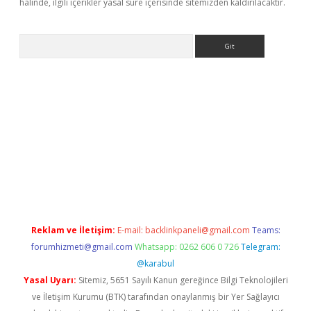
halinde, ilgili içerikler yasal süre içerisinde sitemizden kaldırılacaktır.
Arama
iriş
Betexper giriş adresi
betexper.xyz
m elexbet
Reklam ve İletişim:
E-mail:
backlinkpaneli@gmail.com
Teams:
forumhizmeti@gmail.com
Whatsapp: 0262 606 0 726
Telegram:
@karabul
Yasal Uyarı:
Sitemiz, 5651 Sayılı Kanun gereğince Bilgi Teknolojileri
ve İletişim Kurumu (BTK) tarafından onaylanmış bir Yer Sağlayıcı