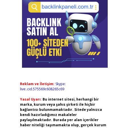
Reklam ve İletişim:
Skype:
live:.cid.575569c608265c69
Yasal Uyarı:
Bu internet sitesi, herhangi bir
marka, kurum veya şahıs şirketi ile hiçbir
bağlantısı bulunmamaktadır. Sitede yalnızca
kendi hazırladığımız makaleler
paylaşılmaktadır. Burada yer alan içerikler
haber niteliği taşımamakta olup, gerçek kurum