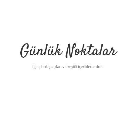
Günlük Noktalar
İlginç bakış açıları ve keyifli içeriklerle dolu.