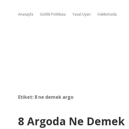
Anasayfa
Gizlilik Politikası
Yasal Uyarı
Hakkımızda
Etiket:
8 ne demek argo
8 Argoda Ne Demek