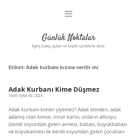
menüyü
Anasayfa
aç
Gizlilik Politikası
Günlük Noktalar
Yasal Uyarı
İlginç bakış açıları ve keyifli içeriklerle dolu.
Hakkımızda
Etiket:
Adak kurbanı kızına verilir mi
Adak Kurbanı Kime Düşmez
Tarih: Eylül 30, 2024
Adak kurbanı kimler yiyemez? Adak etinden, adak
adamış olan kimse, onun karısı, onların altsoyu
(kendi soyundan gelen annesi, babası, büyükbabası
ve büyükannesi ile kendi soyundan gelen çocukları