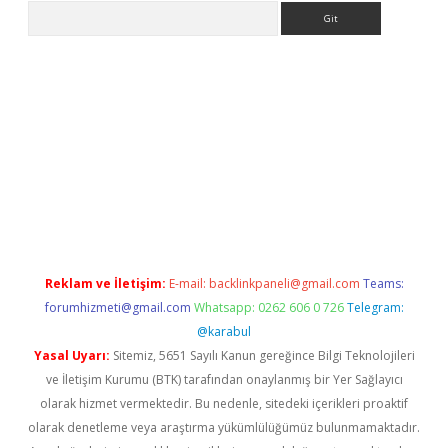
Arama
riş
Betexper giriş adresi
betexper.xyz
m elexbet
Reklam ve İletişim:
E-mail:
backlinkpaneli@gmail.com
Teams:
forumhizmeti@gmail.com
Whatsapp: 0262 606 0 726
Telegram:
@karabul
Yasal Uyarı:
Sitemiz, 5651 Sayılı Kanun gereğince Bilgi Teknolojileri
ve İletişim Kurumu (BTK) tarafından onaylanmış bir Yer Sağlayıcı
olarak hizmet vermektedir. Bu nedenle, sitedeki içerikleri proaktif
olarak denetleme veya araştırma yükümlülüğümüz bulunmamaktadır.