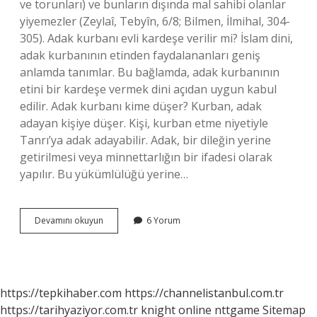
ve torunları) ve bunların dışında mal sahibi olanlar
yiyemezler (Zeylaî, Tebyîn, 6/8; Bilmen, İlmihal, 304-
305). Adak kurbanı evli kardeşe verilir mi? İslam dini,
adak kurbanının etinden faydalananları geniş
anlamda tanımlar. Bu bağlamda, adak kurbanının
etini bir kardeşe vermek dini açıdan uygun kabul
edilir. Adak kurbanı kime düşer? Kurban, adak
adayan kişiye düşer. Kişi, kurban etme niyetiyle
Tanrı’ya adak adayabilir. Adak, bir dileğin yerine
getirilmesi veya minnettarlığın bir ifadesi olarak
yapılır. Bu yükümlülüğü yerine…
Adak
Devamını okuyun
6 Yorum
Kurbanı
Kime
Düşmez
https://tepkihaber.com
https://channelistanbul.com.tr
https://tarihyaziyor.com.tr
knight online
nttgame
Sitemap