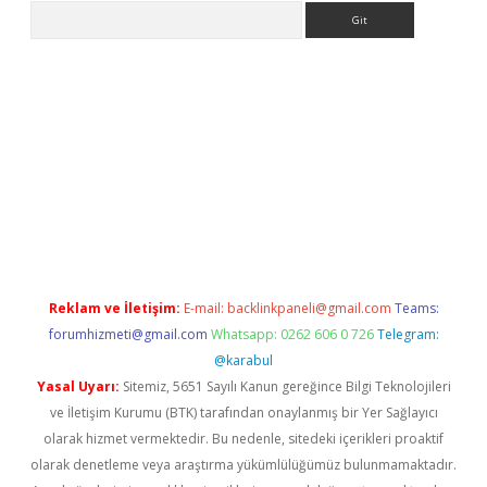
Arama
riş
Betexper giriş adresi
betexper.xyz
m elexbet
Reklam ve İletişim:
E-mail:
backlinkpaneli@gmail.com
Teams:
forumhizmeti@gmail.com
Whatsapp: 0262 606 0 726
Telegram:
@karabul
Yasal Uyarı:
Sitemiz, 5651 Sayılı Kanun gereğince Bilgi Teknolojileri
ve İletişim Kurumu (BTK) tarafından onaylanmış bir Yer Sağlayıcı
olarak hizmet vermektedir. Bu nedenle, sitedeki içerikleri proaktif
olarak denetleme veya araştırma yükümlülüğümüz bulunmamaktadır.