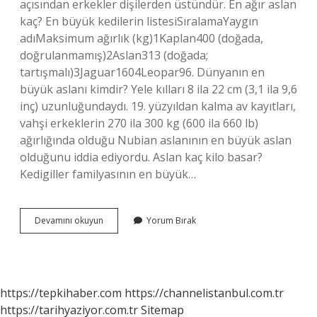
açısından erkekler dişilerden üstündür. En ağır aslan
kaç? En büyük kedilerin listesiSıralamaYaygın
adıMaksimum ağırlık (kg)1Kaplan400 (doğada,
doğrulanmamış)2Aslan313 (doğada;
tartışmalı)3Jaguar1604Leopar96. Dünyanın en
büyük aslanı kimdir? Yele kılları 8 ila 22 cm (3,1 ila 9,6
inç) uzunluğundaydı. 19. yüzyıldan kalma av kayıtları,
vahşi erkeklerin 270 ila 300 kg (600 ila 660 lb)
ağırlığında olduğu Nubian aslanının en büyük aslan
olduğunu iddia ediyordu. Aslan kaç kilo basar?
Kedigiller familyasının en büyük…
Dünyanın
Devamını okuyun
Yorum Bırak
En
Ağır
Aslanı
Kaç
Kilo
https://tepkihaber.com
https://channelistanbul.com.tr
https://tarihyaziyor.com.tr
Sitemap