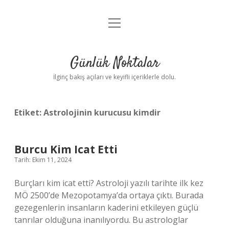
menüyü
Anasayfa
aç
Gizlilik Politikası
Günlük Noktalar
Yasal Uyarı
İlginç bakış açıları ve keyifli içeriklerle dolu.
Hakkımızda
Etiket:
Astrolojinin kurucusu kimdir
Burcu Kim Icat Etti
Tarih: Ekim 11, 2024
Burçları kim icat etti? Astroloji yazılı tarihte ilk kez
MÖ 2500’de Mezopotamya’da ortaya çıktı. Burada
gezegenlerin insanların kaderini etkileyen güçlü
tanrılar olduğuna inanılıyordu. Bu astrologlar