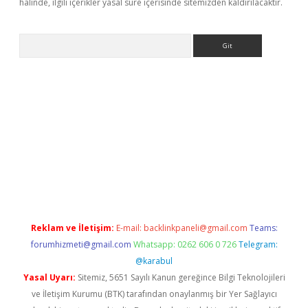
halinde, ilgili içerikler yasal süre içerisinde sitemizden kaldırılacaktır.
Arama
iriş
Betexper giriş adresi
betexper.xyz
m elexbet
Reklam ve İletişim:
E-mail:
backlinkpaneli@gmail.com
Teams:
forumhizmeti@gmail.com
Whatsapp: 0262 606 0 726
Telegram:
@karabul
Yasal Uyarı:
Sitemiz, 5651 Sayılı Kanun gereğince Bilgi Teknolojileri
ve İletişim Kurumu (BTK) tarafından onaylanmış bir Yer Sağlayıcı