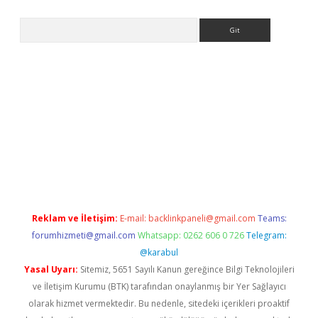
Arama
riş
Betexper giriş adresi
betexper.xyz
m elexbet
Reklam ve İletişim:
E-mail:
backlinkpaneli@gmail.com
Teams:
forumhizmeti@gmail.com
Whatsapp: 0262 606 0 726
Telegram:
@karabul
Yasal Uyarı:
Sitemiz, 5651 Sayılı Kanun gereğince Bilgi Teknolojileri
ve İletişim Kurumu (BTK) tarafından onaylanmış bir Yer Sağlayıcı
olarak hizmet vermektedir. Bu nedenle, sitedeki içerikleri proaktif