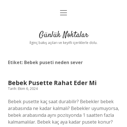
menüyü
Anasayfa
aç
Gizlilik Politikası
Günlük Noktalar
Yasal Uyarı
İlginç bakış açıları ve keyifli içeriklerle dolu.
Hakkımızda
Etiket:
Bebek puseti neden sever
Bebek Pusette Rahat Eder Mi
Tarih: Ekim 6, 2024
Bebek pusette kaç saat durabilir? Bebekler bebek
arabasında ne kadar kalmalı? Bebekler uyumuyorsa,
bebek arabasında aynı pozisyonda 1 saatten fazla
kalmamalılar. Bebek kaç aya kadar pusete konur?