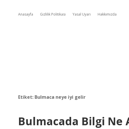
Anasayfa
Gizlilik Politikası
Yasal Uyarı
Hakkımızda
Etiket:
Bulmaca neye iyi gelir
Bulmacada Bilgi Ne 