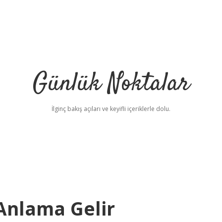
Günlük Noktalar
İlginç bakış açıları ve keyifli içeriklerle dolu.
Anlama Gelir