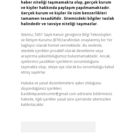
haber niteliği taşımamakta olup, gerçek kurum
ve kişiler hakkında paylaşım yapılmamaktadır.
Gerçek kurum ve kişiler ile isim benzerlikleri
tamamen tesadüfidir. Sitemizdeki bilgiler taslak
halindedir ve tavsiye niteliği taşımazlar.
Sitemiz, 5651 Sayılı Kanun gereğince Bilgi Teknolojileri
ve İletişim Kurumu (BTK) tarafından onaylanmış bir Yer
Sağlayıcı olarak hizmet vermektedir. Bu nedenle,
sitedeki içerikleri proaktif olarak denetleme veya
araştırma yükümlülüğümüz bulunmamaktadır. Ancak,
üyelerimiz yazdıkları içeriklerin sorumluluğunu
taşımakta olup, siteye üye olarak bu sorumluluğu kabul
etmiş sayılırlar.
Hukuka ve yasal düzenlemelere aykırı olduğunu
düşündüğünüz içerikleri,
backlinkpanelicomtr@gmail.com
adresine bildirmeniz
halinde, ilgili içerikler yasal süre içerisinde sitemizden
kaldırılacaktır.
Arama