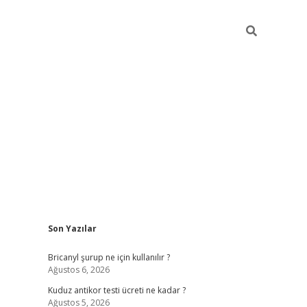
Sidebar
Son Yazılar
betci
vdcasino güncel giriş
ilbet casino
ilbet yeni giriş
Betex
Bricanyl şurup ne için kullanılır ?
Ağustos 6, 2026
Kuduz antikor testi ücreti ne kadar ?
Ağustos 5, 2026