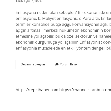
Tarih: Eylül 7, 2024
Enflasyona neden olan sebepler? Bir ekonomide enf
enflasyonu. b. Maliyet enflasyonu. c. Para arzı. Enflas
terimler konsolide bütçe açığı, konvansiyonel açık, bir
açığın artması, merkezi hükümetin ekonominin borç 
etmesine yol açabilir; bu da özel sektörün ve hanel
ekonomik durgunluğa yol açabilir. Enflasyonist döne
enflasyonla mücadelede en etkili yöntem dengeli büt
Enflasyona
Devamını okuyun
Yorum Bırak
Neden
Olan
Bütçe
Açığı
Nedir
https://tepkihaber.com
https://channelistanbul.com