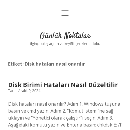
menüyü
Anasayfa
aç
Gizlilik Politikası
Günlük Noktalar
Yasal Uyarı
İlginç bakış açıları ve keyifli içeriklerle dolu.
Hakkımızda
Etiket:
Disk hataları nasıl onarılır
Disk Birimi Hataları Nasıl Düzeltilir
Tarih: Aralık 9, 2024
Disk hataları nasıl onarılır? Adım 1. Windows tuşuna
basın ve cmd yazın. Adım 2. “Komut İstemi”ne sağ
tıklayın ve “Yönetici olarak çalıştır”ı seçin. Adım 3.
Aşağıdaki komutu yazın ve Enter’a basın: chkdsk E: /f