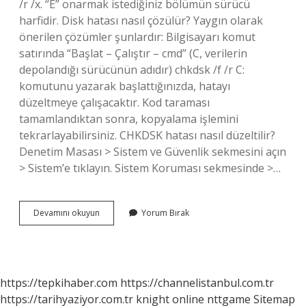
/r /x. “E” onarmak istediğiniz bölümün sürücü
harfidir. Disk hatası nasıl çözülür? Yaygın olarak
önerilen çözümler şunlardır: Bilgisayarı komut
satırında “Başlat – Çalıştır – cmd” (C, verilerin
depolandığı sürücünün adıdır) chkdsk /f /r C:
komutunu yazarak başlattığınızda, hatayı
düzeltmeye çalışacaktır. Kod taraması
tamamlandıktan sonra, kopyalama işlemini
tekrarlayabilirsiniz. CHKDSK hatası nasıl düzeltilir?
Denetim Masası > Sistem ve Güvenlik sekmesini açın
> Sistem’e tıklayın. Sistem Koruması sekmesinde >…
Disk
Devamını okuyun
Yorum Bırak
Birimi
Hataları
Nasıl
Düzeltilir
https://tepkihaber.com
https://channelistanbul.com.tr
https://tarihyaziyor.com.tr
knight online
nttgame
Sitemap