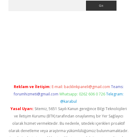
Arama
iriş
Betexper giriş adresi
betexper.xyz
m elexbet
Reklam ve İletişim:
E-mail:
backlinkpaneli@gmail.com
Teams:
forumhizmeti@gmail.com
Whatsapp: 0262 606 0 726
Telegram:
@karabul
Yasal Uyarı:
Sitemiz, 5651 Sayılı Kanun gereğince Bilgi Teknolojileri
ve İletişim Kurumu (BTK) tarafından onaylanmış bir Yer Sağlayıcı
olarak hizmet vermektedir. Bu nedenle, sitedeki içerikleri proaktif
olarak denetleme veya araştırma yükümlülüğümüz bulunmamaktadır.