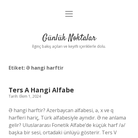
menüyü
Anasayfa
aç
Gizlilik Politikası
Günlük Noktalar
Yasal Uyarı
İlginç bakış açıları ve keyifli içeriklerle dolu.
Hakkımızda
Etiket:
Ə hangi harftir
Ters A Hangi Alfabe
Tarih: Ekim 1, 2024
Ə hangi harftir? Azerbaycan alfabesi, ə, x ve q
harfleri hariç, Türk alfabesiyle aynıdır. Ə ne anlama
gelir? Uluslararası Fonetik Alfabe’de küçük harf /ə/
başka bir sesi, ortadaki ünlüyü gösterir. Ters V