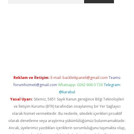
riş
Betexper giriş adresi
betexper.xyz
m elexbet
Reklam ve İletişim:
E-mail:
backlinkpaneli@gmail.com
Teams:
forumhizmeti@gmail.com
Whatsapp: 0262 606 0 726
Telegram:
@karabul
Yasal Uyarı:
Sitemiz, 5651 Sayılı Kanun gereğince Bilgi Teknolojileri
ve İletişim Kurumu (BTK) tarafından onaylanmış bir Yer Sağlayıcı
olarak hizmet vermektedir. Bu nedenle, sitedeki içerikleri proaktif
olarak denetleme veya araştırma yükümlülüğümüz bulunmamaktadır.
Ancak, üyelerimiz yazdıkları içeriklerin sorumluluğunu taşımakta olup,