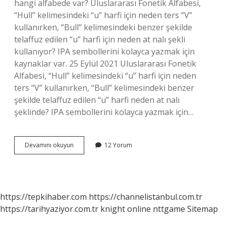
hangi alfabede var? Uluslararası Fonetik Alfabesi,
“Hull” kelimesindeki “u” harfi için neden ters “V”
kullanırken, “Bull” kelimesindeki benzer şekilde
telaffuz edilen “u” harfi için neden at nalı şekli
kullanıyor? IPA sembollerini kolayca yazmak için
kaynaklar var. 25 Eylül 2021 Uluslararası Fonetik
Alfabesi, “Hull” kelimesindeki “u” harfi için neden
ters “V” kullanırken, “Bull” kelimesindeki benzer
şekilde telaffuz edilen “u” harfi neden at nalı
şeklinde? IPA sembollerini kolayca yazmak için…
Ters
Devamını okuyun
12 Yorum
A
Hangi
Alfabe
https://tepkihaber.com
https://channelistanbul.com.tr
https://tarihyaziyor.com.tr
knight online
nttgame
Sitemap