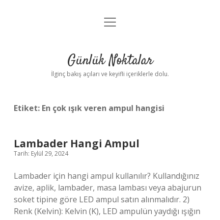
menüyü
Anasayfa
aç
Gizlilik Politikası
Günlük Noktalar
Yasal Uyarı
İlginç bakış açıları ve keyifli içeriklerle dolu.
Hakkımızda
Etiket:
En çok ışık veren ampul hangisi
Lambader Hangi Ampul
Tarih: Eylül 29, 2024
Lambader için hangi ampul kullanılır? Kullandığınız
avize, aplik, lambader, masa lambası veya abajurun
soket tipine göre LED ampul satın alınmalıdır. 2)
Renk (Kelvin): Kelvin (K), LED ampulün yaydığı ışığın