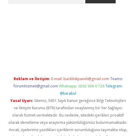
riş
Betexper giriş adresi
betexper.xyz
m elexbet
Reklam ve İletişim:
E-mail:
backlinkpaneli@gmail.com
Teams:
forumhizmeti@gmail.com
Whatsapp: 0262 606 0 726
Telegram:
@karabul
Yasal Uyarı:
Sitemiz, 5651 Sayılı Kanun gereğince Bilgi Teknolojileri
ve İletişim Kurumu (BTK) tarafından onaylanmış bir Yer Sağlayıcı
olarak hizmet vermektedir. Bu nedenle, sitedeki içerikleri proaktif
olarak denetleme veya araştırma yükümlülüğümüz bulunmamaktadır.
Ancak, üyelerimiz yazdıkları içeriklerin sorumluluğunu taşımakta olup,