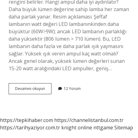
rengini belirler. Hangi ampul daha iyi aydınlatır?
Daha büyük lümen değerine sahip lamba her zaman
daha parlak yanar. Resim açıklaması: Şeffaf
lambanın watt değeri LED lambanınkinden daha
büyüktür (60W>9W); ancak LED lambanın parlaklığı
daha yüksektir (806 lümen > 710 lümen). Bu, LED
lambanın daha fazla ve daha parlak ışık yaymasını
sağlar. Yüksek ışık veren ampul kaç watt olmalı?
Ancak genel olarak, yüksek lümen değerleri sunan
15-20 watt aralığındaki LED ampuller, geniş…
Lambader
Devamını okuyun
12 Yorum
Hangi
Ampul
https://tepkihaber.com
https://channelistanbul.com.tr
https://tarihyaziyor.com.tr
knight online
nttgame
Sitemap