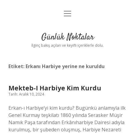
menüyü
Anasayfa
aç
Gizlilik Politikası
Günlük Noktalar
Yasal Uyarı
İlginç bakış açıları ve keyifli içeriklerle dolu.
Hakkımızda
Etiket:
Erkanı Harbiye yerine ne kuruldu
Mekteb-I Harbiye Kim Kurdu
Tarih: Aralık 10, 2024
Erkan-ı Harbiye’yi kim kurdu? Bugünkü anlamıyla ilk
Genel Kurmay teşkilatı 1860 yılında Serasker Müşir
Namık Paşa tarafından Erkânıharbiye Dairesi adıyla
kurulmuş, bir şubeden oluşmuş, Harbiye Nezareti