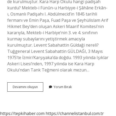
de kurulmuştur. Kara Harp Okulu hangi padişah
kurdu? Mekteb-i Fünûn-u Harbiyye-i Şâhâne Erkân-
ı, Osmanlı Padişahı I. Abdülmecid’in 1845 tarihli
fermanı ve Emin Paşa, Fuad Paşa ve Şeyhülislam Arif
Hikmet Bey’den oluşan Askeri Maarif Komitesi’nin
kararıyla, Mekteb-i Harbiye’nin 3. ve 4. sınıfının
kurmay subaylarını yetiştirmek amacıyla
kurulmuştur. Levent Sabahattin Güldaği nereli?
Tuğgeneral Levent Sabahattin GÜLDAĞI, 3 Mayıs
1975’te İzmir/Karşıyaka’da doğdu. 1993 yılında Işıklar
Askeri Lisesi’nden, 1997 yılında ise Kara Harp
Okulu’ndan Tank Teğmeni olarak mezun…
Mekteb-
Devamını okuyun
Yorum Bırak
I
Harbiye
Kim
Kurdu
https://tepkihaber.com
https://channelistanbul.com.tr