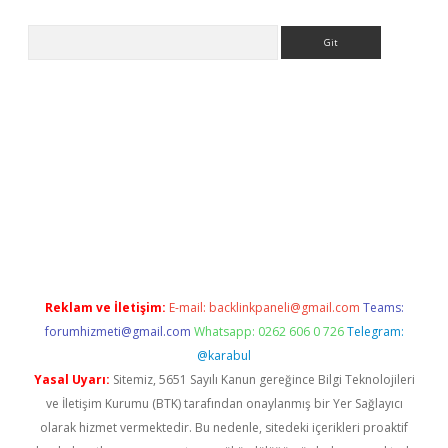
Arama
iriş
Betexper giriş adresi
betexper.xyz
m elexbet
Reklam ve İletişim:
E-mail:
backlinkpaneli@gmail.com
Teams:
forumhizmeti@gmail.com
Whatsapp: 0262 606 0 726
Telegram:
@karabul
Yasal Uyarı:
Sitemiz, 5651 Sayılı Kanun gereğince Bilgi Teknolojileri
ve İletişim Kurumu (BTK) tarafından onaylanmış bir Yer Sağlayıcı
olarak hizmet vermektedir. Bu nedenle, sitedeki içerikleri proaktif