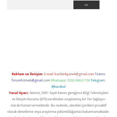
Arama
riş
Betexper giriş adresi
betexper.xyz
m elexbet
Reklam ve İletişim:
E-mail:
backlinkpaneli@gmail.com
Teams:
forumhizmeti@gmail.com
Whatsapp: 0262 606 0 726
Telegram:
@karabul
Yasal Uyarı:
Sitemiz, 5651 Sayılı Kanun gereğince Bilgi Teknolojileri
ve İletişim Kurumu (BTK) tarafından onaylanmış bir Yer Sağlayıcı
olarak hizmet vermektedir. Bu nedenle, sitedeki içerikleri proaktif
olarak denetleme veya araştırma yükümlülüğümüz bulunmamaktadır.