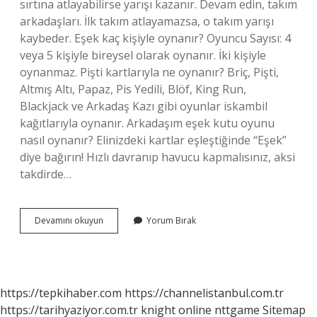
sırtına atlayabilirse yarışı kazanır. Devam edin, takım
arkadaşları. İlk takım atlayamazsa, o takım yarışı
kaybeder. Eşek kaç kişiyle oynanır? Oyuncu Sayısı: 4
veya 5 kişiyle bireysel olarak oynanır. İki kişiyle
oynanmaz. Pişti kartlarıyla ne oynanır? Briç, Pişti,
Altmış Altı, Papaz, Pis Yedili, Blöf, King Run,
Blackjack ve Arkadaş Kazı gibi oyunlar iskambil
kağıtlarıyla oynanır. Arkadaşım eşek kutu oyunu
nasıl oynanır? Elinizdeki kartlar eşleştiğinde “Eşek”
diye bağırın! Hızlı davranıp havucu kapmalısınız, aksi
takdirde…
Eşek
Devamını okuyun
Yorum Bırak
Kart
Oyunu
Nasıl
Oynanır
https://tepkihaber.com
https://channelistanbul.com.tr
https://tarihyaziyor.com.tr
knight online
nttgame
Sitemap