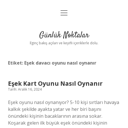
menüyü
Anasayfa
aç
Gizlilik Politikası
Günlük Noktalar
Yasal Uyarı
İlginç bakış açıları ve keyifli içeriklerle dolu.
Hakkımızda
Etiket:
Eşek davacı oyunu nasıl oynanır
Eşek Kart Oyunu Nasıl Oynanır
Tarih: Aralık 16, 2024
Eşek oyunu nasıl oynanıyor? 5-10 kişi sırtları havaya
kalkık şekilde ayakta yatar ve her biri başını
önündeki kişinin bacaklarının arasına sokar.
Koşarak gelen ilk büyük eşek önündeki kişinin