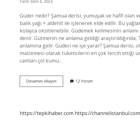
Tarih: Ekim 6, 2024
Güder nedir? Şamua derisi, yumuşak ve hafif olan ve 
balık yağı + aldehit ile işlenerek elde edilir. Bu ya
kolayca oksitlenebilir. Güdemek kelimesinin anlamı 
denir. Gütmenin ne anlama geldiği araştırıldığında,
anlamına gelir. Güderi ne işe yarar? Şamua derisi, oto
malzemesi olarak tüketicilerin en çok tercih ettiği 
camları çöl kumu…
Güder
Devamını okuyun
12 Yorum
Kelimesinin
Anlamı
Nedir
https://tepkihaber.com
https://channelistanbul.com