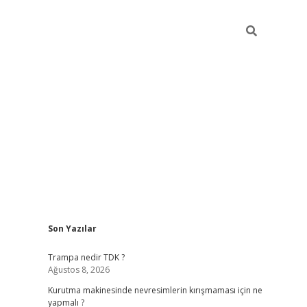
Sidebar
Son Yazılar
betci
vdcasino güncel giriş
ilbet casino
ilbet yeni giriş
Betexp
Trampa nedir TDK ?
Ağustos 8, 2026
Kurutma makinesinde nevresimlerin kırışmaması için ne
yapmalı ?