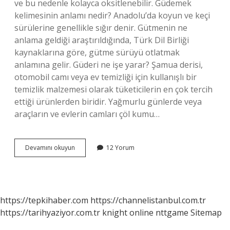
ve bu nedenle kolayca oksitlenebilir. Güdemek
kelimesinin anlamı nedir? Anadolu’da koyun ve keçi
sürülerine genellikle sığır denir. Gütmenin ne
anlama geldiği araştırıldığında, Türk Dil Birliği
kaynaklarına göre, gütme sürüyü otlatmak
anlamına gelir. Güderi ne işe yarar? Şamua derisi,
otomobil camı veya ev temizliği için kullanışlı bir
temizlik malzemesi olarak tüketicilerin en çok tercih
ettiği ürünlerden biridir. Yağmurlu günlerde veya
araçların ve evlerin camları çöl kumu…
Güder
Devamını okuyun
12 Yorum
Kelimesinin
Anlamı
Nedir
https://tepkihaber.com
https://channelistanbul.com.tr
https://tarihyaziyor.com.tr
knight online
nttgame
Sitemap