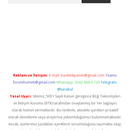
iriş
Betexper giriş adresi
betexper.xyz
m elexbet
Reklam ve İletişim:
E-mail:
backlinkpaneli@gmail.com
Teams:
forumhizmeti@gmail.com
Whatsapp: 0262 606 0 726
Telegram:
@karabul
Yasal Uyarı:
Sitemiz, 5651 Sayılı Kanun gereğince Bilgi Teknolojileri
ve İletişim Kurumu (BTK) tarafından onaylanmış bir Yer Sağlayıcı
olarak hizmet vermektedir. Bu nedenle, sitedeki içerikleri proaktif
olarak denetleme veya araştırma yükümlülüğümüz bulunmamaktadır.
Ancak, üyelerimiz yazdıkları içeriklerin sorumluluğunu taşımakta olup,