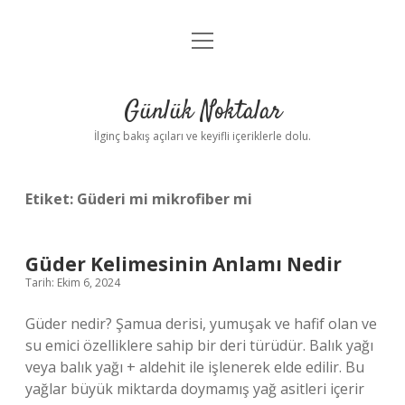
menüyü
Anasayfa
aç
Gizlilik Politikası
Günlük Noktalar
Yasal Uyarı
İlginç bakış açıları ve keyifli içeriklerle dolu.
Hakkımızda
Etiket:
Güderi mi mikrofiber mi
Güder Kelimesinin Anlamı Nedir
Tarih: Ekim 6, 2024
Güder nedir? Şamua derisi, yumuşak ve hafif olan ve
su emici özelliklere sahip bir deri türüdür. Balık yağı
veya balık yağı + aldehit ile işlenerek elde edilir. Bu
yağlar büyük miktarda doymamış yağ asitleri içerir