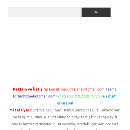
Arama
riş
Betexper giriş adresi
betexper.xyz
m elexbet
Reklam ve İletişim:
E-mail:
backlinkpaneli@gmail.com
Teams:
forumhizmeti@gmail.com
Whatsapp: 0262 606 0 726
Telegram:
@karabul
Yasal Uyarı:
Sitemiz, 5651 Sayılı Kanun gereğince Bilgi Teknolojileri
ve İletişim Kurumu (BTK) tarafından onaylanmış bir Yer Sağlayıcı
olarak hizmet vermektedir. Bu nedenle, sitedeki içerikleri proaktif