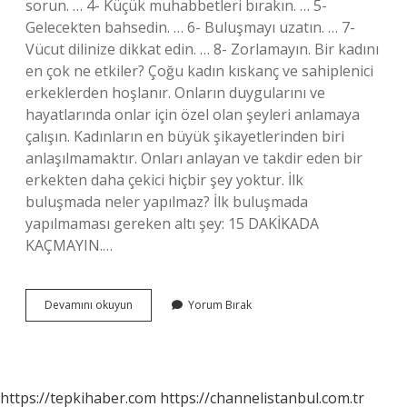
sorun. … 4- Küçük muhabbetleri bırakın. … 5-
Gelecekten bahsedin. … 6- Buluşmayı uzatın. … 7-
Vücut dilinize dikkat edin. … 8- Zorlamayın. Bir kadını
en çok ne etkiler? Çoğu kadın kıskanç ve sahiplenici
erkeklerden hoşlanır. Onların duygularını ve
hayatlarında onlar için özel olan şeyleri anlamaya
çalışın. Kadınların en büyük şikayetlerinden biri
anlaşılmamaktır. Onları anlayan ve takdir eden bir
erkekten daha çekici hiçbir şey yoktur. İlk
buluşmada neler yapılmaz? İlk buluşmada
yapılmaması gereken altı şey: 15 DAKİKADA
KAÇMAYIN.…
Ilk
Devamını okuyun
Yorum Bırak
Buluşmada
Bir
Kadın
Nasıl
Etkilenir
https://tepkihaber.com
https://channelistanbul.com.tr