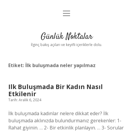
menüyü
Anasayfa
aç
Gizlilik Politikası
Günlük Noktalar
Yasal Uyarı
İlginç bakış açıları ve keyifli içeriklerle dolu.
Hakkımızda
Etiket:
İlk buluşmada neler yapılmaz
Ilk Buluşmada Bir Kadın Nasıl
Etkilenir
Tarih: Aralık 6, 2024
İlk buluşmada kadınlar nelere dikkat eder? İlk
buluşmada aklınızda bulundurmanız gerekenler: 1-
Rahat giyinin. … 2- Bir etkinlik planlayın. … 3- Sorular