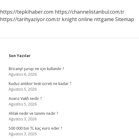
Belediye
Teşkilatı
https://tepkihaber.com
https://channelistanbul.com.tr
Hangi
https://tarihyaziyor.com.tr
knight online
nttgame
Sitemap
Şehirde
Kurulmuştur
Sidebar
Son Yazılar
Bricanyl şurup ne için kullanılır ?
Ağustos 6, 2026
Kuduz antikor testi ücreti ne kadar ?
Ağustos 5, 2026
Avarız Vakfı nedir ?
Ağustos 5, 2026
Ahlak nedir ve tanımı nedir ?
Ağustos 3, 2026
500 000 bin TL kaç euro eder ?
Ağustos 3, 2026