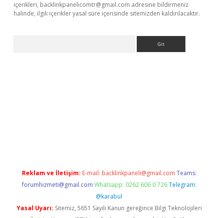
içerikleri,
backlinkpanelicomtr@gmail.com
adresine bildirmeniz
halinde, ilgili içerikler yasal süre içerisinde sitemizden kaldırılacaktır.
Arama
bet yeni giriş
Betexper giriş adresi
betexper.xyz
m elexbet
Reklam ve İletişim:
E-mail:
backlinkpaneli@gmail.com
Teams:
forumhizmeti@gmail.com
Whatsapp: 0262 606 0 726
Telegram:
@karabul
Yasal Uyarı:
Sitemiz, 5651 Sayılı Kanun gereğince Bilgi Teknolojileri