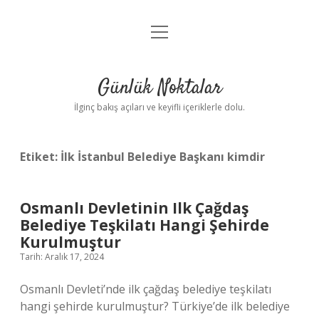
menüyü
Anasayfa
aç
Gizlilik Politikası
Günlük Noktalar
Yasal Uyarı
İlginç bakış açıları ve keyifli içeriklerle dolu.
Hakkımızda
Etiket:
İlk İstanbul Belediye Başkanı kimdir
Osmanlı Devletinin Ilk Çağdaş
Belediye Teşkilatı Hangi Şehirde
Kurulmuştur
Tarih: Aralık 17, 2024
Osmanlı Devleti’nde ilk çağdaş belediye teşkilatı
hangi şehirde kurulmuştur? Türkiye’de ilk belediye