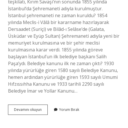
teşkilatı, Kırım Savaşı’nın sonunda 1855 yılında
İstanbul’da Şehremaneti adıyla kurulmuştur.
İstanbul şehremaneti ne zaman kuruldu? 1854
yılında Meclis-i Vâlâ bir kararname hazırlayarak
Dersaadet (Suriçi) ve Bilâd-ı Selâse’de (Galata,
Üsküdar ve Eyüp Sultan) Şehremaneti adıyla yeni bir
memuriyet kurulmasına ve bir şehir meclisi
kurulmasına karar verdi. 1855 yılında göreve
başlayan İstanbul’un ilk belediye başkanı Salih
Paşa’ydı. Belediye kanunu ilk ne zaman çıktı? 1930
yılında yürürlüğe giren 1580 sayılı Belediye Kanunu,
hemen ardından yürürlüğe giren 1593 sayılı Umumi
Hıfzıssıhha Kanunu ve 1933 tarihli 2290 sayılı
Belediye İmar ve Yollar Kanunu…
Osmanlı
Devamını okuyun
Yorum Bırak
Devletinin
Ilk
Çağdaş