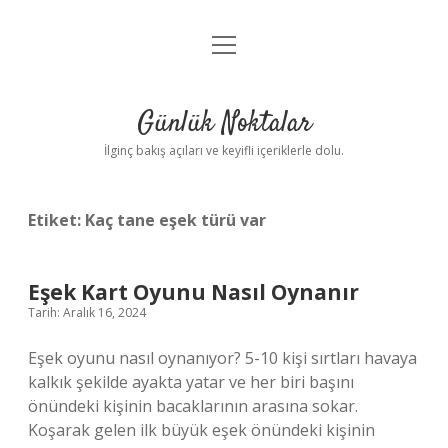
menüyü
Anasayfa
aç
Gizlilik Politikası
Günlük Noktalar
Yasal Uyarı
İlginç bakış açıları ve keyifli içeriklerle dolu.
Hakkımızda
Etiket:
Kaç tane eşek türü var
Eşek Kart Oyunu Nasıl Oynanır
Tarih: Aralık 16, 2024
Eşek oyunu nasıl oynanıyor? 5-10 kişi sırtları havaya
kalkık şekilde ayakta yatar ve her biri başını
önündeki kişinin bacaklarının arasına sokar.
Koşarak gelen ilk büyük eşek önündeki kişinin