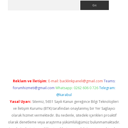
Arama
riş
Betexper giriş adresi
betexper.xyz
m elexbet
Reklam ve İletişim:
E-mail:
backlinkpaneli@gmail.com
Teams:
forumhizmeti@gmail.com
Whatsapp: 0262 606 0 726
Telegram:
@karabul
Yasal Uyarı:
Sitemiz, 5651 Sayılı Kanun gereğince Bilgi Teknolojileri
ve İletişim Kurumu (BTK) tarafından onaylanmış bir Yer Sağlayıcı
olarak hizmet vermektedir. Bu nedenle, sitedeki içerikleri proaktif
olarak denetleme veya araştırma yükümlülüğümüz bulunmamaktadır.