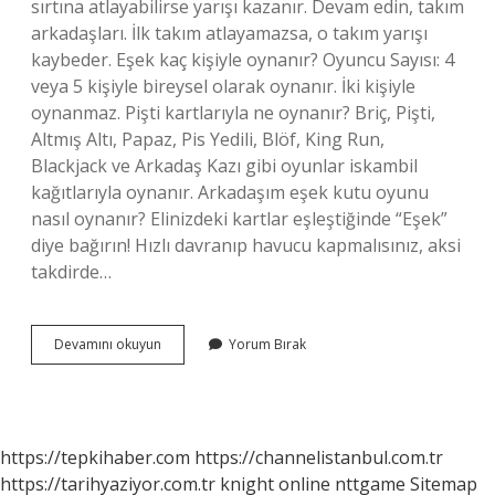
sırtına atlayabilirse yarışı kazanır. Devam edin, takım
arkadaşları. İlk takım atlayamazsa, o takım yarışı
kaybeder. Eşek kaç kişiyle oynanır? Oyuncu Sayısı: 4
veya 5 kişiyle bireysel olarak oynanır. İki kişiyle
oynanmaz. Pişti kartlarıyla ne oynanır? Briç, Pişti,
Altmış Altı, Papaz, Pis Yedili, Blöf, King Run,
Blackjack ve Arkadaş Kazı gibi oyunlar iskambil
kağıtlarıyla oynanır. Arkadaşım eşek kutu oyunu
nasıl oynanır? Elinizdeki kartlar eşleştiğinde “Eşek”
diye bağırın! Hızlı davranıp havucu kapmalısınız, aksi
takdirde…
Eşek
Devamını okuyun
Yorum Bırak
Kart
Oyunu
Nasıl
Oynanır
https://tepkihaber.com
https://channelistanbul.com.tr
https://tarihyaziyor.com.tr
knight online
nttgame
Sitemap