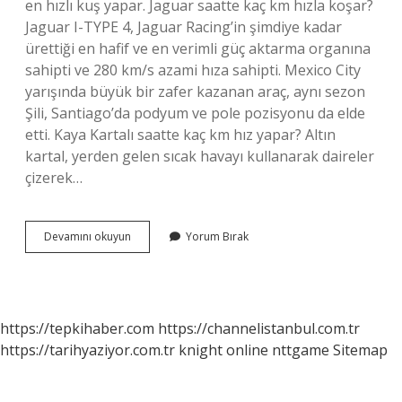
en hızlı kuş yapar. Jaguar saatte kaç km hızla koşar?
Jaguar I-TYPE 4, Jaguar Racing’in şimdiye kadar
ürettiği en hafif ve en verimli güç aktarma organına
sahipti ve 280 km/s azami hıza sahipti. Mexico City
yarışında büyük bir zafer kazanan araç, aynı sezon
Şili, Santiago’da podyum ve pole pozisyonu da elde
etti. Kaya Kartalı saatte kaç km hız yapar? Altın
kartal, yerden gelen sıcak havayı kullanarak daireler
çizerek…
Kartal
Devamını okuyun
Yorum Bırak
Saatte
Kaç
Km
Hızla
Uçar
https://tepkihaber.com
https://channelistanbul.com.tr
https://tarihyaziyor.com.tr
knight online
nttgame
Sitemap