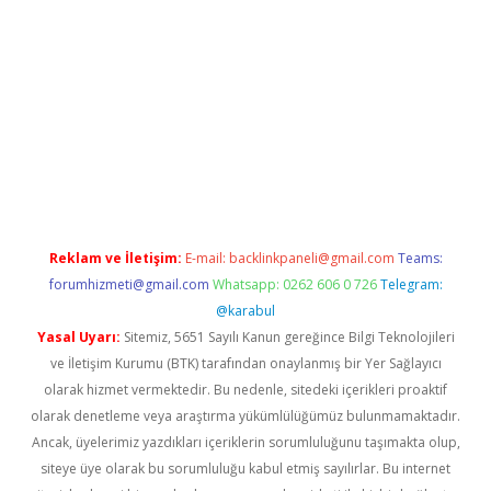
riş
Betexper giriş adresi
betexper.xyz
m elexbet
Reklam ve İletişim:
E-mail:
backlinkpaneli@gmail.com
Teams:
forumhizmeti@gmail.com
Whatsapp: 0262 606 0 726
Telegram:
@karabul
Yasal Uyarı:
Sitemiz, 5651 Sayılı Kanun gereğince Bilgi Teknolojileri
ve İletişim Kurumu (BTK) tarafından onaylanmış bir Yer Sağlayıcı
olarak hizmet vermektedir. Bu nedenle, sitedeki içerikleri proaktif
olarak denetleme veya araştırma yükümlülüğümüz bulunmamaktadır.
Ancak, üyelerimiz yazdıkları içeriklerin sorumluluğunu taşımakta olup,
siteye üye olarak bu sorumluluğu kabul etmiş sayılırlar. Bu internet