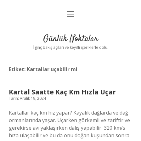
menüyü
Anasayfa
aç
Gizlilik Politikası
Günlük Noktalar
Yasal Uyarı
İlginç bakış açıları ve keyifli içeriklerle dolu.
Hakkımızda
Etiket:
Kartallar uçabilir mi
Kartal Saatte Kaç Km Hızla Uçar
Tarih: Aralık 19, 2024
Kartallar kaç km hız yapar? Kayalık dağlarda ve dağ
ormanlarında yaşar. Uçarken görkemli ve zariftir ve
gerekirse avı yaklaşırken dalış yapabilir, 320 km/s
hıza ulaşabilir ve bu da onu doğan kuşundan sonra