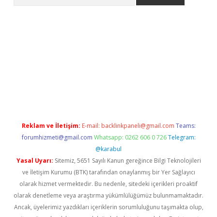
riş
Betexper giriş adresi
betexper.xyz
m elexbet
Reklam ve İletişim:
E-mail:
backlinkpaneli@gmail.com
Teams:
forumhizmeti@gmail.com
Whatsapp: 0262 606 0 726
Telegram:
@karabul
Yasal Uyarı:
Sitemiz, 5651 Sayılı Kanun gereğince Bilgi Teknolojileri
ve İletişim Kurumu (BTK) tarafından onaylanmış bir Yer Sağlayıcı
olarak hizmet vermektedir. Bu nedenle, sitedeki içerikleri proaktif
olarak denetleme veya araştırma yükümlülüğümüz bulunmamaktadır.
Ancak, üyelerimiz yazdıkları içeriklerin sorumluluğunu taşımakta olup,