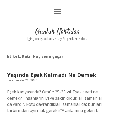
menüyü
Anasayfa
aç
Gizlilik Politikası
Günlük Noktalar
Yasal Uyarı
İlginç bakış açıları ve keyifli içeriklerle dolu.
Hakkımızda
Etiket:
Katır kaç sene yaşar
Yaşında Eşek Kalmadı Ne Demek
Tarih: Aralık 21, 2024
Eşek kaç yaşında? Ömür: 25-35 yıl. Eşek saati ne
demek? “İnsanların iyi ve sakin oldukları zamanlar
da vardır, kötü davrandıkları zamanlar da; bunları
birbirinden ayırmak gerekir”* anlamına gelen bir