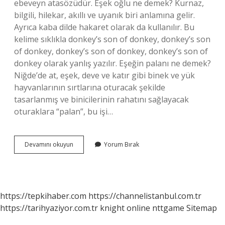
ebeveyn atasözüdür. Eşek oğlu ne demek? Kurnaz,
bilgili, hilekar, akıllı ve uyanık biri anlamına gelir.
Ayrıca kaba dilde hakaret olarak da kullanılır. Bu
kelime sıklıkla donkey’s son of donkey, donkey’s son
of donkey, donkey’s son of donkey, donkey’s son of
donkey olarak yanlış yazılır. Eşeğin palanı ne demek?
Niğde’de at, eşek, deve ve katır gibi binek ve yük
hayvanlarının sırtlarına oturacak şekilde
tasarlanmış ve binicilerinin rahatını sağlayacak
oturaklara “palan”, bu işi…
Yaşında
Devamını okuyun
Yorum Bırak
Eşek
Kalmadı
Ne
Demek
https://tepkihaber.com
https://channelistanbul.com.tr
https://tarihyaziyor.com.tr
knight online
nttgame
Sitemap