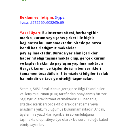
Reklam ve İletişim:
Skype:
live:.cid.575569c608265c69
Yasal Uyarı:
Bu internet sitesi, herhangi bir
marka, kurum veya şahıs şirketi ile hiçbir
bağlantısı bulunmamaktadır. Sitede yalnızca
kendi hazırladığımız makaleler
paylaşılmaktadır. Burada yer alan içerikler
haber niteliği taşımamakta olup, gerçek kurum
ve kişiler hakkında paylaşım yapılmamaktadır.
Gerçek kurum ve kişiler ile isim benzerlikleri
tamamen tesadüfidir. Sitemizdeki bilgiler taslak
halindedir ve tavsiye niteliği taşımazlar.
Sitemiz, 5651 Sayılı Kanun gereğince Bilgi Teknolojileri
ve İletişim Kurumu (BTK) tarafından onaylanmış bir Yer
Sağlayıcı olarak hizmet vermektedir. Bu nedenle,
sitedeki içerikleri proaktif olarak denetleme veya
araştırma yükümlülüğümüz bulunmamaktadır. Ancak,
üyelerimiz yazdıkları içeriklerin sorumluluğunu
taşımakta olup, siteye üye olarak bu sorumluluğu kabul
etmiş sayılırlar.