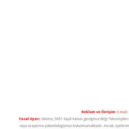
Reklam ve İletişim:
E-mail:
Yasal Uyarı:
Sitemiz, 5651 Sayılı Kanun gereğince Bilgi Teknolojiler
veya araştırma yükümlülüğümüz bulunmamaktadır. Ancak, üyelerimiz ya