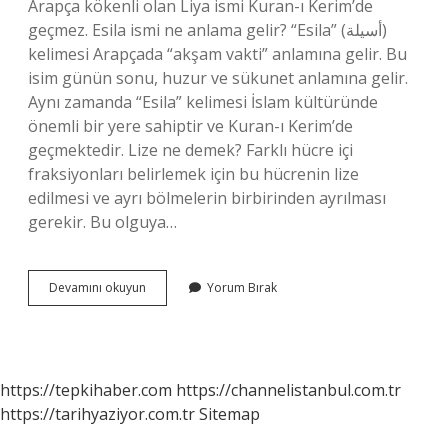
Arapça kökenli olan Liya ismi Kuran-ı Kerim’de
geçmez. Esila ismi ne anlama gelir? “Esila” (أسيلة)
kelimesi Arapçada “akşam vakti” anlamına gelir. Bu
isim günün sonu, huzur ve sükunet anlamına gelir.
Aynı zamanda “Esila” kelimesi İslam kültüründe
önemli bir yere sahiptir ve Kuran-ı Kerim’de
geçmektedir. Lize ne demek? Farklı hücre içi
fraksiyonları belirlemek için bu hücrenin lize
edilmesi ve ayrı bölmelerin birbirinden ayrılması
gerekir. Bu olguya…
Lizge
Devamını okuyun
Yorum Bırak
Ne
Anlama
Gelir
https://tepkihaber.com
https://channelistanbul.com.tr
https://tarihyaziyor.com.tr
Sitemap