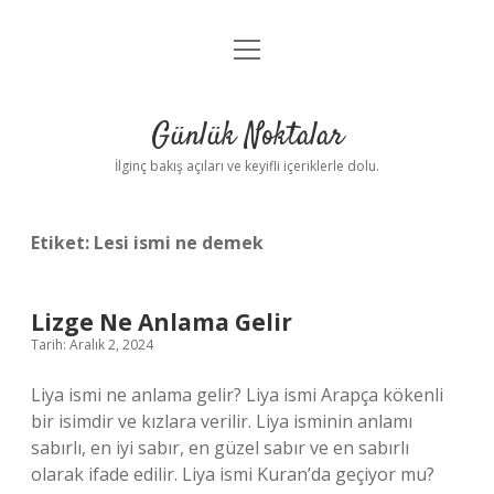
menüyü
Anasayfa
aç
Gizlilik Politikası
Günlük Noktalar
Yasal Uyarı
İlginç bakış açıları ve keyifli içeriklerle dolu.
Hakkımızda
Etiket:
Lesi ismi ne demek
Lizge Ne Anlama Gelir
Tarih: Aralık 2, 2024
Liya ismi ne anlama gelir? Liya ismi Arapça kökenli
bir isimdir ve kızlara verilir. Liya isminin anlamı
sabırlı, en iyi sabır, en güzel sabır ve en sabırlı
olarak ifade edilir. Liya ismi Kuran’da geçiyor mu?