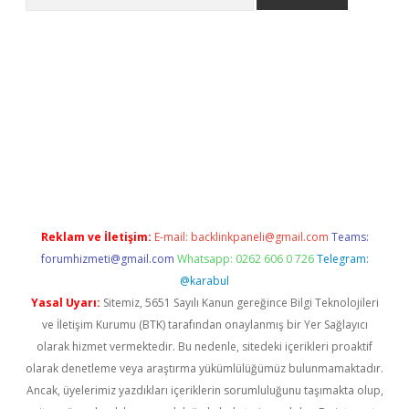
riş
Betexper giriş adresi
betexper.xyz
m elexbet
Reklam ve İletişim:
E-mail:
backlinkpaneli@gmail.com
Teams:
forumhizmeti@gmail.com
Whatsapp: 0262 606 0 726
Telegram:
@karabul
Yasal Uyarı:
Sitemiz, 5651 Sayılı Kanun gereğince Bilgi Teknolojileri
ve İletişim Kurumu (BTK) tarafından onaylanmış bir Yer Sağlayıcı
olarak hizmet vermektedir. Bu nedenle, sitedeki içerikleri proaktif
olarak denetleme veya araştırma yükümlülüğümüz bulunmamaktadır.
Ancak, üyelerimiz yazdıkları içeriklerin sorumluluğunu taşımakta olup,