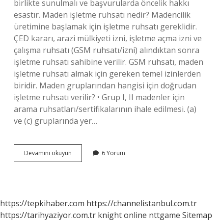
birlikte sunulmalı ve başvurularda öncelik hakkı
esastır. Maden işletme ruhsatı nedir? Madencilik
üretimine başlamak için işletme ruhsatı gereklidir.
ÇED kararı, arazi mülkiyeti izni, işletme açma izni ve
çalışma ruhsatı (GSM ruhsatı/izni) alındıktan sonra
işletme ruhsatı sahibine verilir. GSM ruhsatı, maden
işletme ruhsatı almak için gereken temel izinlerden
biridir. Maden gruplarından hangisi için doğrudan
işletme ruhsatı verilir? • Grup I, II madenler için
arama ruhsatları/sertifikalarının ihale edilmesi. (a)
ve (c) gruplarında yer…
Maden
Devamını okuyun
6 Yorum
Işletme
Ruhsatını
Kim
Verir
https://tepkihaber.com
https://channelistanbul.com.tr
https://tarihyaziyor.com.tr
knight online
nttgame
Sitemap