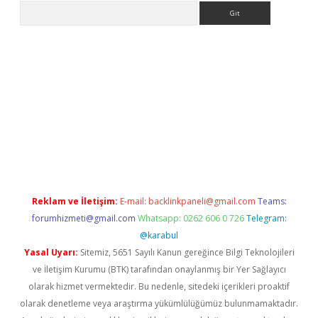
Arama
riş
Betexper giriş adresi
betexper.xyz
m elexbet
Reklam ve İletişim:
E-mail:
backlinkpaneli@gmail.com
Teams:
forumhizmeti@gmail.com
Whatsapp: 0262 606 0 726
Telegram:
@karabul
Yasal Uyarı:
Sitemiz, 5651 Sayılı Kanun gereğince Bilgi Teknolojileri
ve İletişim Kurumu (BTK) tarafından onaylanmış bir Yer Sağlayıcı
olarak hizmet vermektedir. Bu nedenle, sitedeki içerikleri proaktif
olarak denetleme veya araştırma yükümlülüğümüz bulunmamaktadır.