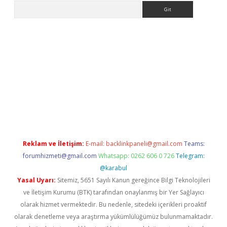
Arama
 yeni giriş
Betexper giriş adresi
betexper.xyz
m elexbet
Reklam ve İletişim:
E-mail:
backlinkpaneli@gmail.com
Teams:
forumhizmeti@gmail.com
Whatsapp: 0262 606 0 726
Telegram:
@karabul
Yasal Uyarı:
Sitemiz, 5651 Sayılı Kanun gereğince Bilgi Teknolojileri
ve İletişim Kurumu (BTK) tarafından onaylanmış bir Yer Sağlayıcı
olarak hizmet vermektedir. Bu nedenle, sitedeki içerikleri proaktif
olarak denetleme veya araştırma yükümlülüğümüz bulunmamaktadır.