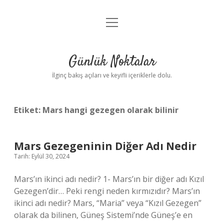
menüyü
Anasayfa
aç
Gizlilik Politikası
Günlük Noktalar
Yasal Uyarı
İlginç bakış açıları ve keyifli içeriklerle dolu.
Hakkımızda
Etiket:
Mars hangi gezegen olarak bilinir
Mars Gezegeninin Diğer Adı Nedir
Tarih: Eylül 30, 2024
Mars’ın ikinci adı nedir? 1- Mars’ın bir diğer adı Kızıl
Gezegen’dir… Peki rengi neden kırmızıdır? Mars’ın
ikinci adı nedir? Mars, “Maria” veya “Kızıl Gezegen”
olarak da bilinen, Güneş Sistemi’nde Güneş’e en