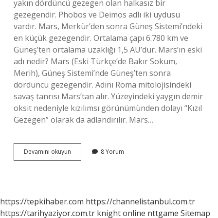
yakın dördüncü gezegen olan halkasız bir
gezegendir. Phobos ve Deimos adlı iki uydusu
vardır. Mars, Merkür’den sonra Güneş Sistemi’ndeki
en küçük gezegendir. Ortalama çapı 6.780 km ve
Güneş’ten ortalama uzaklığı 1,5 AU’dur. Mars’ın eski
adı nedir? Mars (Eski Türkçe’de Bakır Sokum,
Merih), Güneş Sistemi’nde Güneş’ten sonra
dördüncü gezegendir. Adını Roma mitolojisindeki
savaş tanrısı Mars’tan alır. Yüzeyindeki yaygın demir
oksit nedeniyle kızılımsı görünümünden dolayı “Kızıl
Gezegen” olarak da adlandırılır. Mars…
Mars
Devamını okuyun
8 Yorum
Gezegeninin
Diğer
Adı
Nedir
https://tepkihaber.com
https://channelistanbul.com.tr
https://tarihyaziyor.com.tr
knight online
nttgame
Sitemap