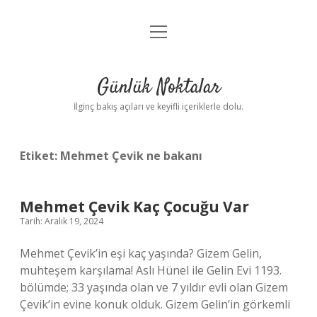
menüyü
Anasayfa
aç
Gizlilik Politikası
Günlük Noktalar
Yasal Uyarı
İlginç bakış açıları ve keyifli içeriklerle dolu.
Hakkımızda
Etiket:
Mehmet Çevik ne bakanı
Mehmet Çevik Kaç Çocuğu Var
Tarih: Aralık 19, 2024
Mehmet Çevik’in eşi kaç yaşında? Gizem Gelin,
muhteşem karşılama! Aslı Hünel ile Gelin Evi 1193.
bölümde; 33 yaşında olan ve 7 yıldır evli olan Gizem
Çevik’in evine konuk olduk. Gizem Gelin’in görkemli