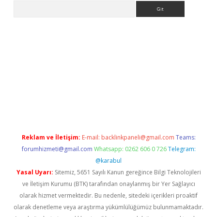
Arama
ş
ilbet casino
ilbet yeni giriş
Betexper giriş adresi
betexper.xyz
Reklam ve İletişim:
E-mail:
backlinkpaneli@gmail.com
Teams:
forumhizmeti@gmail.com
Whatsapp: 0262 606 0 726
Telegram:
@karabul
Yasal Uyarı:
Sitemiz, 5651 Sayılı Kanun gereğince Bilgi Teknolojileri
ve İletişim Kurumu (BTK) tarafından onaylanmış bir Yer Sağlayıcı
olarak hizmet vermektedir. Bu nedenle, sitedeki içerikleri proaktif
olarak denetleme veya araştırma yükümlülüğümüz bulunmamaktadır.