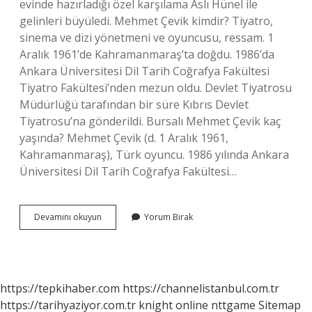
evinde hazırladığı özel karşılama Aslı Hünel ile
gelinleri büyüledi. Mehmet Çevik kimdir? Tiyatro,
sinema ve dizi yönetmeni ve oyuncusu, ressam. 1
Aralık 1961’de Kahramanmaraş’ta doğdu. 1986’da
Ankara Üniversitesi Dil Tarih Coğrafya Fakültesi
Tiyatro Fakültesi’nden mezun oldu. Devlet Tiyatrosu
Müdürlüğü tarafından bir süre Kıbrıs Devlet
Tiyatrosu’na gönderildi. Bursalı Mehmet Çevik kaç
yaşında? Mehmet Çevik (d. 1 Aralık 1961,
Kahramanmaraş), Türk oyuncu. 1986 yılında Ankara
Üniversitesi Dil Tarih Coğrafya Fakültesi…
Mehmet
Devamını okuyun
Yorum Bırak
Çevik
Kaç
Çocuğu
Var
https://tepkihaber.com
https://channelistanbul.com.tr
https://tarihyaziyor.com.tr
knight online
nttgame
Sitemap