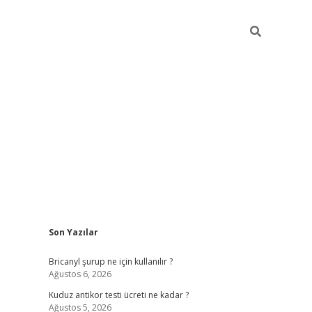
Sidebar
Son Yazılar
betci
vdcasino güncel giriş
ilbet casino
ilbet yeni giriş
Betexp
Bricanyl şurup ne için kullanılır ?
Ağustos 6, 2026
Kuduz antikor testi ücreti ne kadar ?
Ağustos 5, 2026