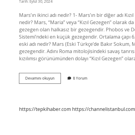
Tarih: Eylül 30, 2024
Mars’ın ikinci adı nedir? 1- Mars’ın bir diğer adı Kız
nedir? Mars, “Maria” veya “Kızıl Gezegen” olarak d
gezegen olan halkasız bir gezegendir. Phobos ve D
Sistemi’ndeki en küçük gezegendir. Ortalama çapı 6
eski adı nedir? Mars (Eski Türkçe’de Bakır Sokum,
gezegendir. Adını Roma mitolojisindeki savaş tanrısı
kızılımsı görünümünden dolayı “Kızıl Gezegen” olara
Mars
Devamını okuyun
8 Yorum
Gezegeninin
Diğer
Adı
Nedir
https://tepkihaber.com
https://channelistanbul.com