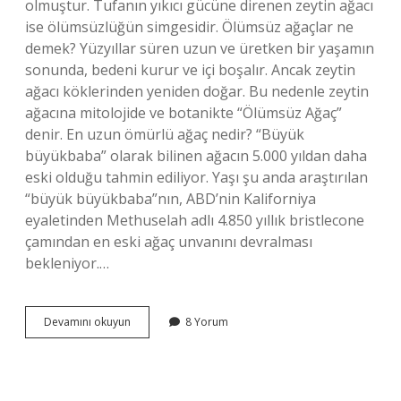
olmuştur. Tufanın yıkıcı gücüne direnen zeytin ağacı
ise ölümsüzlüğün simgesidir. Ölümsüz ağaçlar ne
demek? Yüzyıllar süren uzun ve üretken bir yaşamın
sonunda, bedeni kurur ve içi boşalır. Ancak zeytin
ağacı köklerinden yeniden doğar. Bu nedenle zeytin
ağacına mitolojide ve botanikte “Ölümsüz Ağaç”
denir. En uzun ömürlü ağaç nedir? “Büyük
büyükbaba” olarak bilinen ağacın 5.000 yıldan daha
eski olduğu tahmin ediliyor. Yaşı şu anda araştırılan
“büyük büyükbaba”nın, ABD’nin Kaliforniya
eyaletinden Methuselah adlı 4.850 yıllık bristlecone
çamından en eski ağaç unvanını devralması
bekleniyor.…
Ölmeyen
Devamını okuyun
8 Yorum
Ağaç
Hangisi