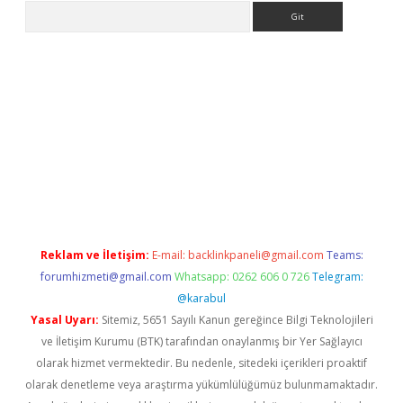
Arama
riş
Betexper giriş adresi
betexper.xyz
m elexbet
Reklam ve İletişim:
E-mail:
backlinkpaneli@gmail.com
Teams:
forumhizmeti@gmail.com
Whatsapp: 0262 606 0 726
Telegram:
@karabul
Yasal Uyarı:
Sitemiz, 5651 Sayılı Kanun gereğince Bilgi Teknolojileri
ve İletişim Kurumu (BTK) tarafından onaylanmış bir Yer Sağlayıcı
olarak hizmet vermektedir. Bu nedenle, sitedeki içerikleri proaktif
olarak denetleme veya araştırma yükümlülüğümüz bulunmamaktadır.