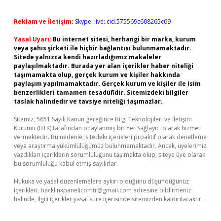
Reklam ve İletişim:
Skype: live:.cid.575569c608265c69
Yasal Uyarı:
Bu internet sitesi, herhangi bir marka, kurum
veya şahıs şirketi ile hiçbir bağlantısı bulunmamaktadır.
Sitede yalnızca kendi hazırladığımız makaleler
paylaşılmaktadır. Burada yer alan içerikler haber niteliği
taşımamakta olup, gerçek kurum ve kişiler hakkında
paylaşım yapılmamaktadır. Gerçek kurum ve kişiler ile isim
benzerlikleri tamamen tesadüfidir. Sitemizdeki bilgiler
taslak halindedir ve tavsiye niteliği taşımazlar.
Sitemiz, 5651 Sayılı Kanun gereğince Bilgi Teknolojileri ve İletişim
Kurumu (BTK) tarafından onaylanmış bir Yer Sağlayıcı olarak hizmet
vermektedir. Bu nedenle, sitedeki içerikleri proaktif olarak denetleme
veya araştırma yükümlülüğümüz bulunmamaktadır. Ancak, üyelerimiz
yazdıkları içeriklerin sorumluluğunu taşımakta olup, siteye üye olarak
bu sorumluluğu kabul etmiş sayılırlar.
Hukuka ve yasal düzenlemelere aykırı olduğunu düşündüğünüz
içerikleri,
backlinkpanelicomtr@gmail.com
adresine bildirmeniz
halinde, ilgili içerikler yasal süre içerisinde sitemizden kaldırılacaktır.