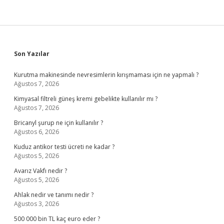
Sidebar
Son Yazılar
Kurutma makinesinde nevresimlerin kırışmaması için ne yapmalı ?
Ağustos 7, 2026
Kimyasal filtreli güneş kremi gebelikte kullanılır mı ?
Ağustos 7, 2026
Bricanyl şurup ne için kullanılır ?
Ağustos 6, 2026
Kuduz antikor testi ücreti ne kadar ?
Ağustos 5, 2026
Avarız Vakfı nedir ?
Ağustos 5, 2026
Ahlak nedir ve tanımı nedir ?
Ağustos 3, 2026
500 000 bin TL kaç euro eder ?