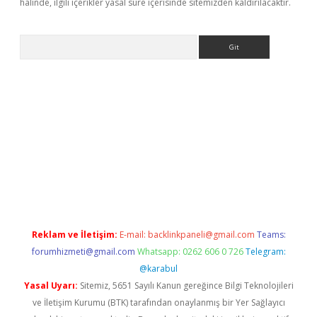
halinde, ilgili içerikler yasal süre içerisinde sitemizden kaldırılacaktır.
Arama
giriş
Betexper giriş adresi
betexper.xyz
m elexbet
Reklam ve İletişim:
E-mail:
backlinkpaneli@gmail.com
Teams:
forumhizmeti@gmail.com
Whatsapp: 0262 606 0 726
Telegram:
@karabul
Yasal Uyarı:
Sitemiz, 5651 Sayılı Kanun gereğince Bilgi Teknolojileri
ve İletişim Kurumu (BTK) tarafından onaylanmış bir Yer Sağlayıcı