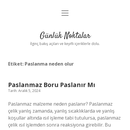
menüyü
Anasayfa
aç
Gizlilik Politikası
Günlük Noktalar
Yasal Uyarı
İlginç bakış açıları ve keyifli içeriklerle dolu.
Hakkımızda
Etiket:
Paslanma neden olur
Paslanmaz Boru Paslanır Mı
Tarih: Aralık 5, 2024
Paslanmaz malzeme neden paslanır? Paslanmaz
çelik yanlış zamanda, yanlış sıcaklıklarda ve yanlış
koşullar altında ısıl işleme tabi tutulursa, paslanmaz
çelik ısıl işlemden sonra reaksiyona girebilir. Bu