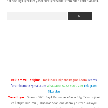
halinde, ilgili içerikler yasal süre içerisinde sitemizden kaldırılacaktır.
Arama
giriş
Betexper giriş adresi
betexper.xyz
m elexbet
Reklam ve İletişim:
E-mail:
backlinkpaneli@gmail.com
Teams:
forumhizmeti@gmail.com
Whatsapp: 0262 606 0 726
Telegram:
@karabul
Yasal Uyarı:
Sitemiz, 5651 Sayılı Kanun gereğince Bilgi Teknolojileri
ve İletişim Kurumu (BTK) tarafından onaylanmış bir Yer Sağlayıcı