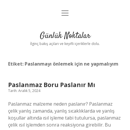
menüyü
Anasayfa
aç
Gizlilik Politikası
Günlük Noktalar
Yasal Uyarı
İlginç bakış açıları ve keyifli içeriklerle dolu.
Hakkımızda
Etiket:
Paslanmayı önlemek için ne yapmalıyım
Paslanmaz Boru Paslanır Mı
Tarih: Aralık 5, 2024
Paslanmaz malzeme neden paslanır? Paslanmaz
çelik yanlış zamanda, yanlış sıcaklıklarda ve yanlış
koşullar altında ısıl işleme tabi tutulursa, paslanmaz
çelik ısıl işlemden sonra reaksiyona girebilir. Bu