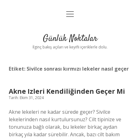
menüyü
Anasayfa
aç
Gizlilik Politikası
Günlük Noktalar
Yasal Uyarı
İlginç bakış açıları ve keyifli içeriklerle dolu.
Hakkımızda
Etiket:
Sivilce sonrası kırmızı lekeler nasıl geçer
Akne Izleri Kendiliğinden Geçer Mi
Tarih: Ekim 31, 2024
Akne lekeleri ne kadar sürede geçer? Sivilce
lekelerinden nasıl kurtulursunuz? Cilt tipinize ve
tonunuza bağlı olarak, bu lekeler birkaç aydan
birkaç yıla kadar sürebilir. Ancak, bazı cilt bakım