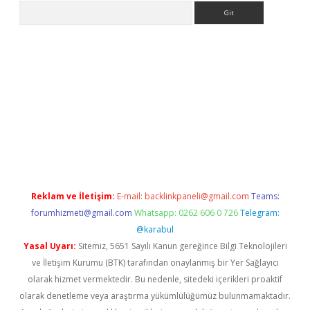
Arama
ni giriş
Betexper giriş adresi
betexper.xyz
m elexbet
Reklam ve İletişim:
E-mail:
backlinkpaneli@gmail.com
Teams:
forumhizmeti@gmail.com
Whatsapp: 0262 606 0 726
Telegram:
@karabul
Yasal Uyarı:
Sitemiz, 5651 Sayılı Kanun gereğince Bilgi Teknolojileri
ve İletişim Kurumu (BTK) tarafından onaylanmış bir Yer Sağlayıcı
olarak hizmet vermektedir. Bu nedenle, sitedeki içerikleri proaktif
olarak denetleme veya araştırma yükümlülüğümüz bulunmamaktadır.