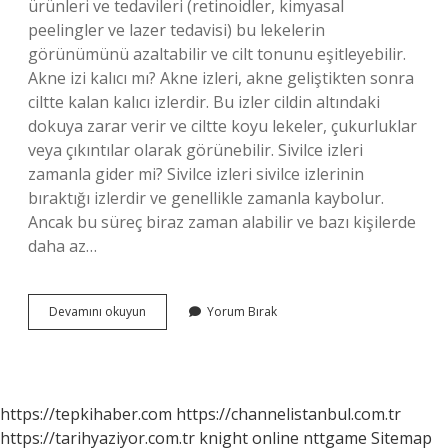
ürünleri ve tedavileri (retinoidler, kimyasal
peelingler ve lazer tedavisi) bu lekelerin
görünümünü azaltabilir ve cilt tonunu eşitleyebilir.
Akne izi kalıcı mı? Akne izleri, akne geliştikten sonra
ciltte kalan kalıcı izlerdir. Bu izler cildin altındaki
dokuya zarar verir ve ciltte koyu lekeler, çukurluklar
veya çıkıntılar olarak görünebilir. Sivilce izleri
zamanla gider mi? Sivilce izleri sivilce izlerinin
bıraktığı izlerdir ve genellikle zamanla kaybolur.
Ancak bu süreç biraz zaman alabilir ve bazı kişilerde
daha az…
Akne
Devamını okuyun
Yorum Bırak
Izleri
Kendiliğinden
Geçer
Mi
https://tepkihaber.com
https://channelistanbul.com.tr
https://tarihyaziyor.com.tr
knight online
nttgame
Sitemap