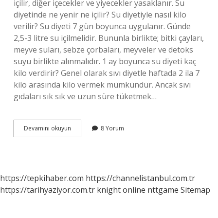
içilir, diğer içecekler ve yiyecekler yasaklanır. Su
diyetinde ne yenir ne içilir? Su diyetiyle nasıl kilo
verilir? Su diyeti 7 gün boyunca uygulanır. Günde
2,5-3 litre su içilmelidir. Bununla birlikte; bitki çayları,
meyve suları, sebze çorbaları, meyveler ve detoks
suyu birlikte alınmalıdır. 1 ay boyunca su diyeti kaç
kilo verdirir? Genel olarak sıvı diyetle haftada 2 ila 7
kilo arasında kilo vermek mümkündür. Ancak sıvı
gıdaları sık sık ve uzun süre tüketmek…
30
Devamını okuyun
8 Yorum
Günlük
Su
Diyeti
Nedir
https://tepkihaber.com
https://channelistanbul.com.tr
https://tarihyaziyor.com.tr
knight online
nttgame
Sitemap