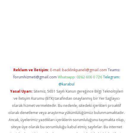
riş
Betexper giriş adresi
betexper.xyz
m elexbet
Reklam ve İletişim:
E-mail:
backlinkpaneli@gmail.com
Teams:
forumhizmeti@gmail.com
Whatsapp: 0262 606 0 726
Telegram:
@karabul
Yasal Uyarı:
Sitemiz, 5651 Sayılı Kanun gereğince Bilgi Teknolojileri
ve İletişim Kurumu (BTK) tarafından onaylanmış bir Yer Sağlayıcı
olarak hizmet vermektedir. Bu nedenle, sitedeki içerikleri proaktif
olarak denetleme veya araştırma yükümlülüğümüz bulunmamaktadır.
Ancak, üyelerimiz yazdıkları içeriklerin sorumluluğunu taşımakta olup,
siteye üye olarak bu sorumluluğu kabul etmiş sayılırlar. Bu internet