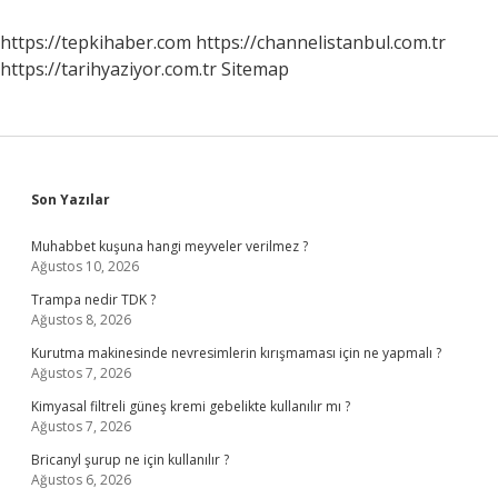
Otobüs
Kaçta
https://tepkihaber.com
https://channelistanbul.com.tr
https://tarihyaziyor.com.tr
Sitemap
Sidebar
Son Yazılar
Muhabbet kuşuna hangi meyveler verilmez ?
Ağustos 10, 2026
Trampa nedir TDK ?
Ağustos 8, 2026
Kurutma makinesinde nevresimlerin kırışmaması için ne yapmalı ?
Ağustos 7, 2026
Kimyasal filtreli güneş kremi gebelikte kullanılır mı ?
Ağustos 7, 2026
Bricanyl şurup ne için kullanılır ?
Ağustos 6, 2026