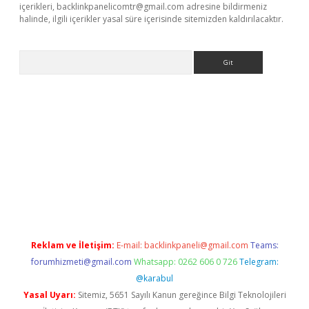
içerikleri,
backlinkpanelicomtr@gmail.com
adresine bildirmeniz
halinde, ilgili içerikler yasal süre içerisinde sitemizden kaldırılacaktır.
Arama
iriş
Betexper giriş adresi
betexper.xyz
m elexbet
Reklam ve İletişim:
E-mail:
backlinkpaneli@gmail.com
Teams:
forumhizmeti@gmail.com
Whatsapp: 0262 606 0 726
Telegram:
@karabul
Yasal Uyarı:
Sitemiz, 5651 Sayılı Kanun gereğince Bilgi Teknolojileri