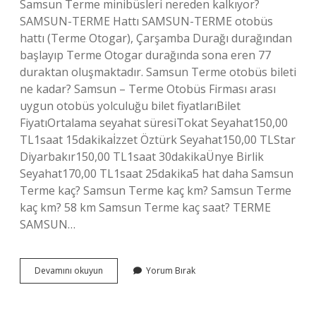
Samsun Terme minibüsleri nereden kalkıyor?
SAMSUN-TERME Hattı SAMSUN-TERME otobüs
hattı (Terme Otogar), Çarşamba Durağı durağından
başlayıp Terme Otogar durağında sona eren 77
duraktan oluşmaktadır. Samsun Terme otobüs bileti
ne kadar? Samsun – Terme Otobüs Firması arası
uygun otobüs yolculuğu bilet fiyatlarıBilet
FiyatıOrtalama seyahat süresiTokat Seyahat150,00
TL1saat 15dakikaİzzet Öztürk Seyahat150,00 TLStar
Diyarbakır150,00 TL1saat 30dakikaÜnye Birlik
Seyahat170,00 TL1saat 25dakika5 hat daha Samsun
Terme kaç? Samsun Terme kaç km? Samsun Terme
kaç km? 58 km Samsun Terme kaç saat? TERME
SAMSUN…
Terme
Devamını okuyun
Yorum Bırak
Den
Samsuna
Son