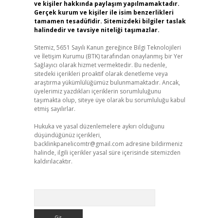
ve kişiler hakkında paylaşım yapılmamaktadır.
Gerçek kurum ve kişiler ile isim benzerlikleri
tamamen tesadüfidir. Sitemizdeki bilgiler taslak
halindedir ve tavsiye niteliği taşımazlar.
Sitemiz, 5651 Sayılı Kanun gereğince Bilgi Teknolojileri
ve İletişim Kurumu (BTK) tarafından onaylanmış bir Yer
Sağlayıcı olarak hizmet vermektedir. Bu nedenle,
sitedeki içerikleri proaktif olarak denetleme veya
araştırma yükümlülüğümüz bulunmamaktadır. Ancak,
üyelerimiz yazdıkları içeriklerin sorumluluğunu
taşımakta olup, siteye üye olarak bu sorumluluğu kabul
etmiş sayılırlar.
Hukuka ve yasal düzenlemelere aykırı olduğunu
düşündüğünüz içerikleri,
backlinkpanelicomtr@gmail.com
adresine bildirmeniz
halinde, ilgili içerikler yasal süre içerisinde sitemizden
kaldırılacaktır.
Arama