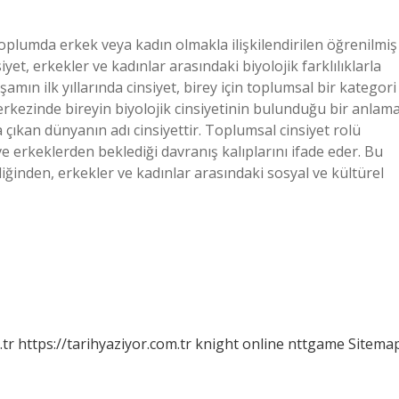
toplumda erkek veya kadın olmakla ilişkilendirilen öğrenilmiş
Cinsiyet, erkekler ve kadınlar arasındaki biyolojik farklılıklarla
şamın ilk yıllarında cinsiyet, birey için toplumsal bir kategori
rkezinde bireyin biyolojik cinsiyetinin bulunduğu bir anlama
ıkan dünyanın adı cinsiyettir. Toplumsal cinsiyet rolü
ve erkeklerden beklediği davranış kalıplarını ifade eder. Bu
iğinden, erkekler ve kadınlar arasındaki sosyal ve kültürel
.tr
https://tarihyaziyor.com.tr
knight online
nttgame
Sitema