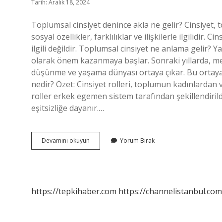
Tarih: Aralık 18, 2024
Toplumsal cinsiyet denince akla ne gelir? Cinsiyet, 
sosyal özellikler, farklılıklar ve ilişkilerle ilgilidir. 
ilgili değildir. Toplumsal cinsiyet ne anlama gelir? Ya
olarak önem kazanmaya başlar. Sonraki yıllarda, me
düşünme ve yaşama dünyası ortaya çıkar. Bu ortaya ç
nedir? Özet: Cinsiyet rolleri, toplumun kadınlardan 
roller erkek egemen sistem tarafından şekillendirild
eşitsizliğe dayanır.…
Toplumsal
Devamını okuyun
Yorum Bırak
Cinsiyet
Denilince
Akla
Ne
Gelir
https://tepkihaber.com
https://channelistanbul.com