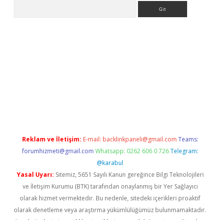
Arama
riş
Betexper giriş adresi
betexper.xyz
m elexbet
Reklam ve İletişim:
E-mail:
backlinkpaneli@gmail.com
Teams:
forumhizmeti@gmail.com
Whatsapp: 0262 606 0 726
Telegram:
@karabul
Yasal Uyarı:
Sitemiz, 5651 Sayılı Kanun gereğince Bilgi Teknolojileri
ve İletişim Kurumu (BTK) tarafından onaylanmış bir Yer Sağlayıcı
olarak hizmet vermektedir. Bu nedenle, sitedeki içerikleri proaktif
olarak denetleme veya araştırma yükümlülüğümüz bulunmamaktadır.