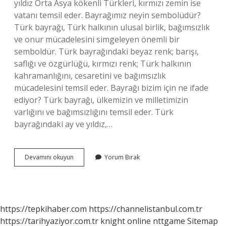
yıldız Orta Asya kökenli Türkleri, kırmızı zemin ise
vatanı temsil eder. Bayrağımız neyin sembolüdür?
Türk bayrağı, Türk halkının ulusal birlik, bağımsızlık
ve onur mücadelesini simgeleyen önemli bir
semboldür. Türk bayrağındaki beyaz renk; barışı,
saflığı ve özgürlüğü, kırmızı renk; Türk halkının
kahramanlığını, cesaretini ve bağımsızlık
mücadelesini temsil eder. Bayrağı bizim için ne ifade
ediyor? Türk bayrağı, ülkemizin ve milletimizin
varlığını ve bağımsızlığını temsil eder. Türk
bayrağındaki ay ve yıldız,…
Türkiyenin
Devamını okuyun
Yorum Bırak
Bayrağı
Nedir
https://tepkihaber.com
https://channelistanbul.com.tr
https://tarihyaziyor.com.tr
knight online
nttgame
Sitemap