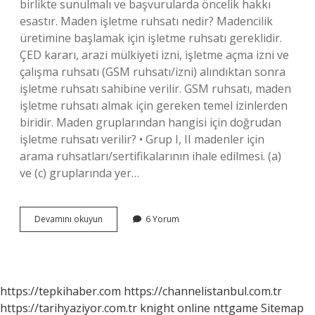
birlikte sunulmalı ve başvurularda öncelik hakkı
esastır. Maden işletme ruhsatı nedir? Madencilik
üretimine başlamak için işletme ruhsatı gereklidir.
ÇED kararı, arazi mülkiyeti izni, işletme açma izni ve
çalışma ruhsatı (GSM ruhsatı/izni) alındıktan sonra
işletme ruhsatı sahibine verilir. GSM ruhsatı, maden
işletme ruhsatı almak için gereken temel izinlerden
biridir. Maden gruplarından hangisi için doğrudan
işletme ruhsatı verilir? • Grup I, II madenler için
arama ruhsatları/sertifikalarının ihale edilmesi. (a)
ve (c) gruplarında yer…
Maden
Devamını okuyun
6 Yorum
Işletme
Ruhsatını
Kim
Verir
https://tepkihaber.com
https://channelistanbul.com.tr
https://tarihyaziyor.com.tr
knight online
nttgame
Sitemap