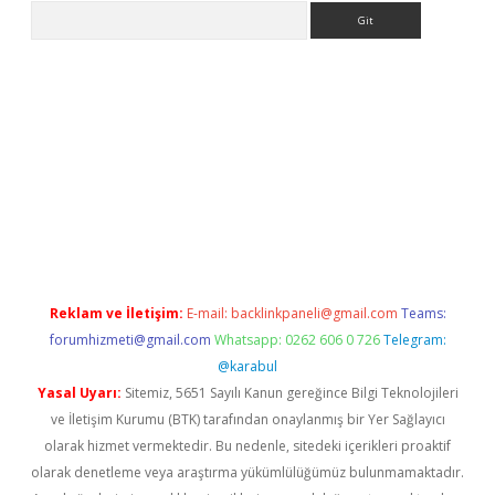
Arama
iriş
Betexper giriş adresi
betexper.xyz
m elexbet
Reklam ve İletişim:
E-mail:
backlinkpaneli@gmail.com
Teams:
forumhizmeti@gmail.com
Whatsapp: 0262 606 0 726
Telegram:
@karabul
Yasal Uyarı:
Sitemiz, 5651 Sayılı Kanun gereğince Bilgi Teknolojileri
ve İletişim Kurumu (BTK) tarafından onaylanmış bir Yer Sağlayıcı
olarak hizmet vermektedir. Bu nedenle, sitedeki içerikleri proaktif
olarak denetleme veya araştırma yükümlülüğümüz bulunmamaktadır.