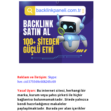
Reklam ve İletişim:
Skype:
live:.cid.575569c608265c69
Yasal Uyarı:
Bu internet sitesi, herhangi bir
marka, kurum veya şahıs şirketi ile hiçbir
bağlantısı bulunmamaktadır. Sitede yalnızca
kendi hazırladığımız makaleler
paylaşılmaktadır. Burada yer alan içerikler