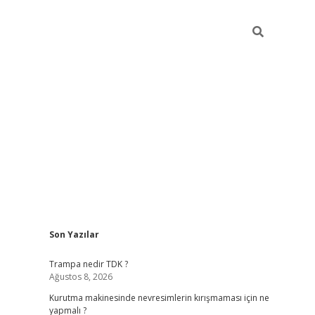
Sidebar
Son Yazılar
betci
vdcasino güncel giriş
ilbet casino
ilbet yeni giriş
Betexpe
Trampa nedir TDK ?
Ağustos 8, 2026
Kurutma makinesinde nevresimlerin kırışmaması için ne
yapmalı ?