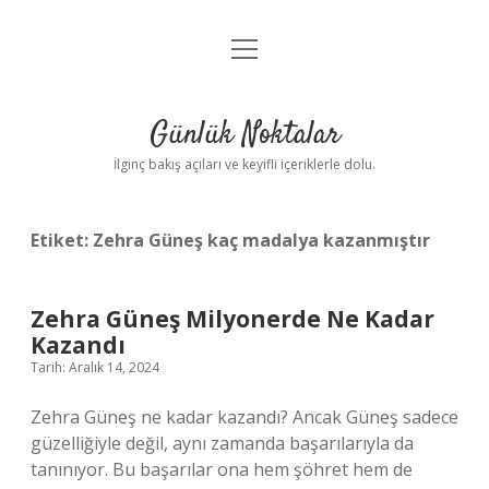
menüyü
Anasayfa
aç
Gizlilik Politikası
Günlük Noktalar
Yasal Uyarı
İlginç bakış açıları ve keyifli içeriklerle dolu.
Hakkımızda
Etiket:
Zehra Güneş kaç madalya kazanmıştır
Zehra Güneş Milyonerde Ne Kadar
Kazandı
Tarih: Aralık 14, 2024
Zehra Güneş ne kadar kazandı? Ancak Güneş sadece
güzelliğiyle değil, aynı zamanda başarılarıyla da
tanınıyor. Bu başarılar ona hem şöhret hem de