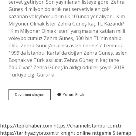
servet getiriyor. Son yayınlanan listeye göre, Zehra
Güneş 4 milyon dolarlık net servetiyle en çok
kazanan voleybolcuların ilk 10’unda yer alıyor… Kim
Milyoner Olmak İster Zehra Güneş kaç TL Kazandı?
“Kim Milyoner Olmak İster” yarışmasına katılan milli
voleybolcumuz Zehra Güneş, 300 bin TL’nin sahibi
oldu. Zehra Güneş’in ailesi aslen nereli? 7 Temmuz
1999’da İstanbul Kartal’da doğan Zehra Güneş, aslen
Boşnak ve Türk asıllıdır. Zehra Güneş’in kaç tane
ödülü var? Zehra Güneş’in aldığı ödüller şöyle: 2018
Türkiye Ligi Gururla…
Zehra
Devamını okuyun
Yorum Bırak
Güneş
Milyonerde
Ne
Kadar
Kazandı
https://tepkihaber.com
https://channelistanbul.com.tr
https://tarihyaziyor.com.tr
knight online
nttgame
Sitemap