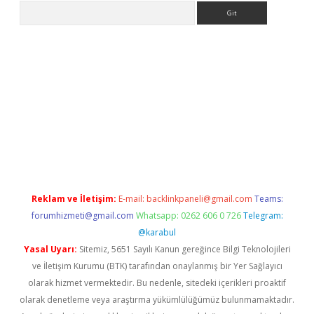
Arama
iriş
Betexper giriş adresi
betexper.xyz
m elexbet
Reklam ve İletişim:
E-mail:
backlinkpaneli@gmail.com
Teams:
forumhizmeti@gmail.com
Whatsapp: 0262 606 0 726
Telegram:
@karabul
Yasal Uyarı:
Sitemiz, 5651 Sayılı Kanun gereğince Bilgi Teknolojileri
ve İletişim Kurumu (BTK) tarafından onaylanmış bir Yer Sağlayıcı
olarak hizmet vermektedir. Bu nedenle, sitedeki içerikleri proaktif
olarak denetleme veya araştırma yükümlülüğümüz bulunmamaktadır.