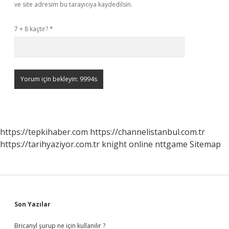
ve site adresim bu tarayıcıya kaydedilsin.
7 + 8 kaçtır?
*
https://tepkihaber.com
https://channelistanbul.com.tr
https://tarihyaziyor.com.tr
knight online
nttgame
Sitemap
Sidebar
Son Yazılar
Bricanyl şurup ne için kullanılır ?