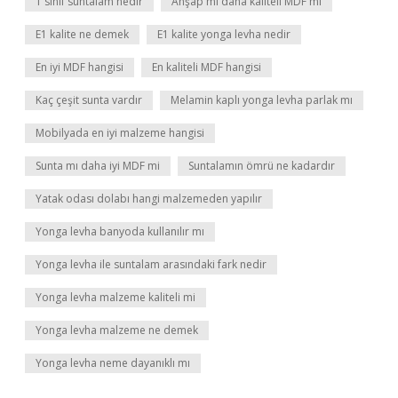
1 sınıf suntalam nedir
Ahşap mı daha kaliteli MDF mi
E1 kalite ne demek
E1 kalite yonga levha nedir
En iyi MDF hangisi
En kaliteli MDF hangisi
Kaç çeşit sunta vardır
Melamin kaplı yonga levha parlak mı
Mobilyada en iyi malzeme hangisi
Sunta mı daha iyi MDF mi
Suntalamın ömrü ne kadardır
Yatak odası dolabı hangi malzemeden yapılır
Yonga levha banyoda kullanılır mı
Yonga levha ile suntalam arasındaki fark nedir
Yonga levha malzeme kaliteli mi
Yonga levha malzeme ne demek
Yonga levha neme dayanıklı mı