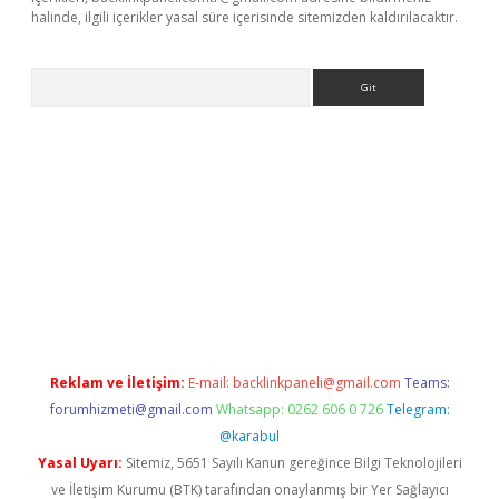
halinde, ilgili içerikler yasal süre içerisinde sitemizden kaldırılacaktır.
Arama
iriş adresi
betexper.xyz
m elexbet
Reklam ve İletişim:
E-mail:
backlinkpaneli@gmail.com
Teams:
forumhizmeti@gmail.com
Whatsapp: 0262 606 0 726
Telegram:
@karabul
Yasal Uyarı:
Sitemiz, 5651 Sayılı Kanun gereğince Bilgi Teknolojileri
ve İletişim Kurumu (BTK) tarafından onaylanmış bir Yer Sağlayıcı