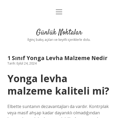
menüyü
Anasayfa
aç
Gizlilik Politikası
Günlük Noktalar
Yasal Uyarı
İlginç bakış açıları ve keyifli içeriklerle dolu.
Hakkımızda
1 Sınıf Yonga Levha Malzeme Nedir
Tarih: Eylül 24, 2024
Yonga levha
malzeme kaliteli mi?
Elbette suntanın dezavantajları da vardır. Kontrplak
veya masif ahşap kadar dayanıklı olmadığından