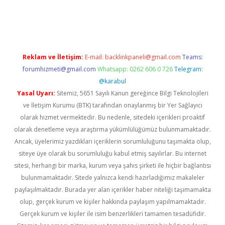
riş adresi
betexper.xyz
m elexbet
Reklam ve İletişim:
E-mail:
backlinkpaneli@gmail.com
Teams:
forumhizmeti@gmail.com
Whatsapp: 0262 606 0 726
Telegram:
@karabul
Yasal Uyarı:
Sitemiz, 5651 Sayılı Kanun gereğince Bilgi Teknolojileri
ve İletişim Kurumu (BTK) tarafından onaylanmış bir Yer Sağlayıcı
olarak hizmet vermektedir. Bu nedenle, sitedeki içerikleri proaktif
olarak denetleme veya araştırma yükümlülüğümüz bulunmamaktadır.
Ancak, üyelerimiz yazdıkları içeriklerin sorumluluğunu taşımakta olup,
siteye üye olarak bu sorumluluğu kabul etmiş sayılırlar. Bu internet
sitesi, herhangi bir marka, kurum veya şahıs şirketi ile hiçbir bağlantısı
bulunmamaktadır. Sitede yalnızca kendi hazırladığımız makaleler
paylaşılmaktadır. Burada yer alan içerikler haber niteliği taşımamakta
olup, gerçek kurum ve kişiler hakkında paylaşım yapılmamaktadır.
Gerçek kurum ve kişiler ile isim benzerlikleri tamamen tesadüfidir.