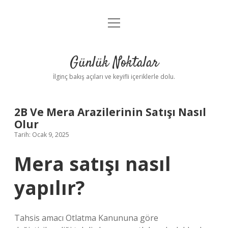
menüyü
Anasayfa
aç
Gizlilik Politikası
Günlük Noktalar
Yasal Uyarı
İlginç bakış açıları ve keyifli içeriklerle dolu.
Hakkımızda
2B Ve Mera Arazilerinin Satışı Nasıl
Olur
Tarih: Ocak 9, 2025
Mera satışı nasıl
yapılır?
Tahsis amacı Otlatma Kanununa göre