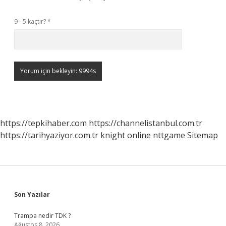
9 - 5 kaçtır?
*
https://tepkihaber.com
https://channelistanbul.com.tr
https://tarihyaziyor.com.tr
knight online
nttgame
Sitemap
Sidebar
Son Yazılar
Trampa nedir TDK ?
Ağustos 8, 2026