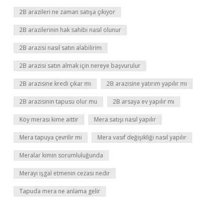
2B arazileri ne zaman satışa çıkıyor
2B arazilerinin hak sahibi nasıl olunur
2B arazisi nasıl satın alabilirim
2B arazisi satın almak için nereye başvurulur
2B arazisine kredi çıkar mı
2B arazisine yatırım yapılır mı
2B arazisinin tapusu olur mu
2B arsaya ev yapılır mı
Köy merası kime aittir
Mera satışı nasıl yapılır
Mera tapuya çevrilir mi
Mera vasıf değişikliği nasıl yapılır
Meralar kimin sorumluluğunda
Merayı işgal etmenin cezası nedir
Tapuda mera ne anlama gelir