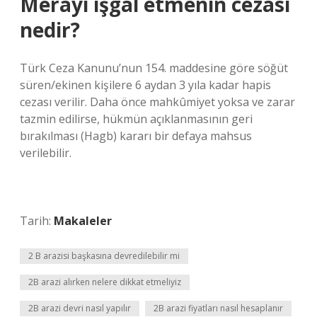
Merayı işgal etmenin cezası
nedir?
Türk Ceza Kanunu’nun 154. maddesine göre söğüt
süren/ekinen kişilere 6 aydan 3 yıla kadar hapis
cezası verilir. Daha önce mahkûmiyet yoksa ve zarar
tazmin edilirse, hükmün açıklanmasının geri
bırakılması (Hagb) kararı bir defaya mahsus
verilebilir.
Tarih:
Makaleler
2 B arazisi başkasına devredilebilir mi
2B arazi alırken nelere dikkat etmeliyiz
2B arazi devri nasıl yapılır
2B arazi fiyatları nasıl hesaplanır