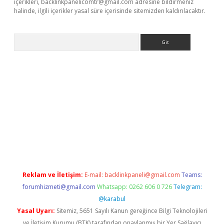
içerikleri,
backlinkpanelicomtr@gmail.com
adresine bildirmeniz
halinde, ilgili içerikler yasal süre içerisinde sitemizden kaldırılacaktır.
Arama
 giriş adresi
betexper.xyz
m elexbet
Reklam ve İletişim:
E-mail:
backlinkpaneli@gmail.com
Teams:
forumhizmeti@gmail.com
Whatsapp: 0262 606 0 726
Telegram:
@karabul
Yasal Uyarı:
Sitemiz, 5651 Sayılı Kanun gereğince Bilgi Teknolojileri
ve İletişim Kurumu (BTK) tarafından onaylanmış bir Yer Sağlayıcı