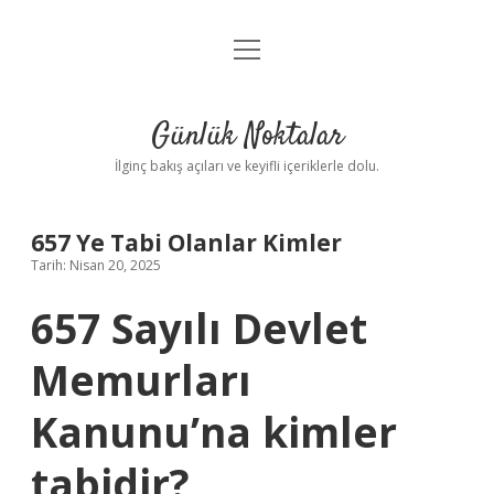
menüyü
Anasayfa
aç
Gizlilik Politikası
Günlük Noktalar
Yasal Uyarı
İlginç bakış açıları ve keyifli içeriklerle dolu.
Hakkımızda
657 Ye Tabi Olanlar Kimler
Tarih: Nisan 20, 2025
657 Sayılı Devlet
Memurları
Kanunu’na kimler
tabidir?