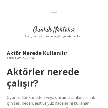
menüyü
Anasayfa
aç
Gizlilik Politikası
Günlük Noktalar
Yasal Uyarı
İlginç bakış açıları ve keyifli içeriklerle dolu.
Hakkımızda
Aktör Nerede Kullanılır
Tarih: Ekim 28, 2024
Aktörler nerede
çalışır?
Oyuncu; Bir karakteri veya durumu canlandırmak
için ses, beden, jest ve yüz ifadelerini kullanan