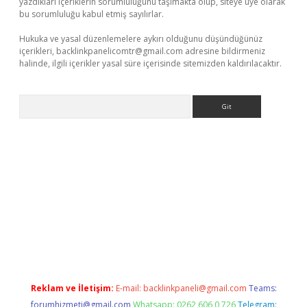
yazdıkları içeriklerin sorumluluğunu taşımakta olup, siteye üye olarak
bu sorumluluğu kabul etmiş sayılırlar.
Hukuka ve yasal düzenlemelere aykırı olduğunu düşündüğünüz
içerikleri,
backlinkpanelicomtr@gmail.com
adresine bildirmeniz
halinde, ilgili içerikler yasal süre içerisinde sitemizden kaldırılacaktır.
Arama
iriş adresi
betexper.xyz
m elexbet
Reklam ve İletişim:
E-mail:
backlinkpaneli@gmail.com
Teams:
forumhizmeti@gmail.com
Whatsapp: 0262 606 0 726
Telegram: