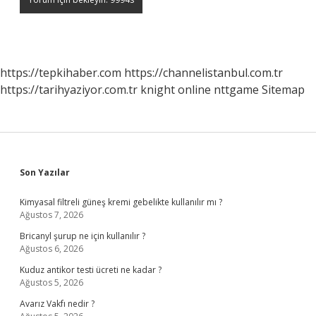
https://tepkihaber.com
https://channelistanbul.com.tr
https://tarihyaziyor.com.tr
knight online
nttgame
Sitemap
Sidebar
Son Yazılar
Kimyasal filtreli güneş kremi gebelikte kullanılır mı ?
Ağustos 7, 2026
Bricanyl şurup ne için kullanılır ?
Ağustos 6, 2026
Kuduz antikor testi ücreti ne kadar ?
Ağustos 5, 2026
Avarız Vakfı nedir ?