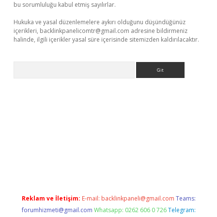
bu sorumluluğu kabul etmiş sayılırlar.
Hukuka ve yasal düzenlemelere aykırı olduğunu düşündüğünüz
içerikleri,
backlinkpanelicomtr@gmail.com
adresine bildirmeniz
halinde, ilgili içerikler yasal süre içerisinde sitemizden kaldırılacaktır.
Arama
er giriş adresi
betexper.xyz
m elexbet
Reklam ve İletişim:
E-mail:
backlinkpaneli@gmail.com
Teams:
forumhizmeti@gmail.com
Whatsapp: 0262 606 0 726
Telegram: