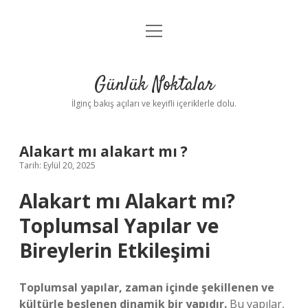
menüyü
Anasayfa
aç
Gizlilik Politikası
Günlük Noktalar
Yasal Uyarı
İlginç bakış açıları ve keyifli içeriklerle dolu.
Hakkımızda
Alakart mı alakart mı ?
Tarih: Eylül 20, 2025
Alakart mı Alakart mı?
Toplumsal Yapılar ve
Bireylerin Etkileşimi
Toplumsal yapılar, zaman içinde şekillenen ve
kültürle beslenen dinamik bir yapıdır.
Bu yapılar,