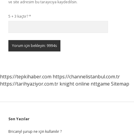
ve site adresim bu tarayıcıya kaydedilsin.
5 + 3 kaçtır?
*
https://tepkihaber.com
https://channelistanbul.com.tr
https://tarihyaziyor.com.tr
knight online
nttgame
Sitemap
Sidebar
Son Yazılar
Bricanyl şurup ne için kullanılır ?