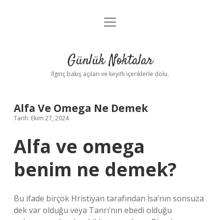
menüyü
Anasayfa
aç
Gizlilik Politikası
Günlük Noktalar
Yasal Uyarı
İlginç bakış açıları ve keyifli içeriklerle dolu.
Hakkımızda
Alfa Ve Omega Ne Demek
Tarih: Ekim 27, 2024
Alfa ve omega
benim ne demek?
Bu ifade birçok Hristiyan tarafından İsa’nın sonsuza
dek var olduğu veya Tanrı’nın ebedi olduğu