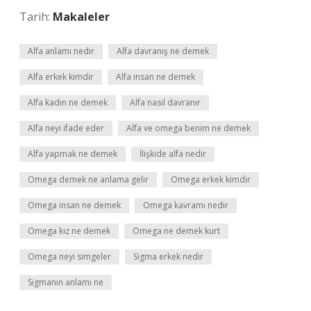
Tarih:
Makaleler
Alfa anlamı nedir
Alfa davranış ne demek
Alfa erkek kimdir
Alfa insan ne demek
Alfa kadın ne demek
Alfa nasıl davranır
Alfa neyi ifade eder
Alfa ve omega benim ne demek
Alfa yapmak ne demek
İlişkide alfa nedir
Omega demek ne anlama gelir
Omega erkek kimdir
Omega insan ne demek
Omega kavramı nedir
Omega kız ne demek
Omega ne demek kurt
Omega neyi simgeler
Sigma erkek nedir
Sigmanın anlamı ne