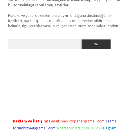
bu sorumluluğu kabul etmiş sayılırlar.
Hukuka ve yasal düzenlemelere aykırı olduğunu düşündüğünüz
içerikleri,
backlinkpanelicomtr@gmail.com
adresine bildirmeniz
halinde, ilgili içerikler yasal süre içerisinde sitemizden kaldırılacaktır.
Arama
eni giriş
Betexper giriş adresi
betexper.xyz
m elexbet
Reklam ve İletişim:
E-mail:
backlinkpaneli@gmail.com
Teams:
forumhizmeti@gmail.com
Whatsapp: 0262 606 0 726
Telegram: