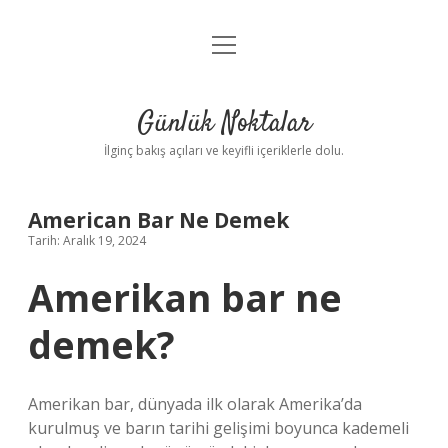
menüyü
Anasayfa
aç
Gizlilik Politikası
Günlük Noktalar
Yasal Uyarı
İlginç bakış açıları ve keyifli içeriklerle dolu.
Hakkımızda
American Bar Ne Demek
Tarih: Aralık 19, 2024
Amerikan bar ne
demek?
Amerikan bar, dünyada ilk olarak Amerika’da
kurulmuş ve barın tarihi gelişimi boyunca kademeli