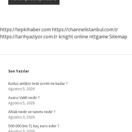
https://tepkihaber.com
https://channelistanbul.com.tr
https://tarihyaziyor.com.tr
knight online
nttgame
Sitemap
Sidebar
Son Yazılar
Kuduz antikor testi ücreti ne kadar ?
Ağustos 5, 2026
Avarız Vakfı nedir ?
Ağustos 5, 2026
Ahlak nedir ve tanımı nedir ?
Ağustos 3, 2026
500 000 bin TL kaç euro eder ?
Ağustos 3, 2026