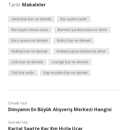
Tarih:
Makaleler
Amerikan bar ne demek
Bar açılımı nedir
Bar kaçta olması lazım
Barmen yardımcısına ne denir
Bars seansı ne demek
Bistro bar ne demek
Kokteyl bar ne demek
Kokteyl yapan kadına ne denir
Lobi bar ne demek
Lounge bar ne demek
Pub bar nedir
Rap müzikte bar ne demek
Önceki Yazı
Dünyanın En Büyük Alışveriş Merkezi Hangisi
Sonraki Yazı
Kartal Saatte Kaç Km Hızla Uçar