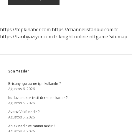
https://tepkihaber.com
https://channelistanbul.com.tr
https://tarihyaziyor.com.tr
knight online
nttgame
Sitemap
Sidebar
Son Yazılar
Bricanyl şurup ne için kullanılır ?
Ağustos 6, 2026
Kuduz antikor testi ücreti ne kadar ?
Ağustos 5, 2026
Avarız Vakfı nedir ?
Ağustos 5, 2026
Ahlak nedir ve tanımı nedir ?
Ağustos 3, 2026