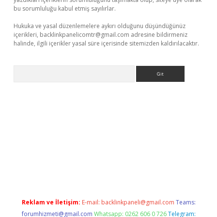
bu sorumluluğu kabul etmiş sayılırlar.
Hukuka ve yasal düzenlemelere aykırı olduğunu düşündüğünüz
içerikleri,
backlinkpanelicomtr@gmail.com
adresine bildirmeniz
halinde, ilgili içerikler yasal süre içerisinde sitemizden kaldırılacaktır.
Arama
 giriş adresi
betexper.xyz
m elexbet
Reklam ve İletişim:
E-mail:
backlinkpaneli@gmail.com
Teams:
forumhizmeti@gmail.com
Whatsapp: 0262 606 0 726
Telegram: