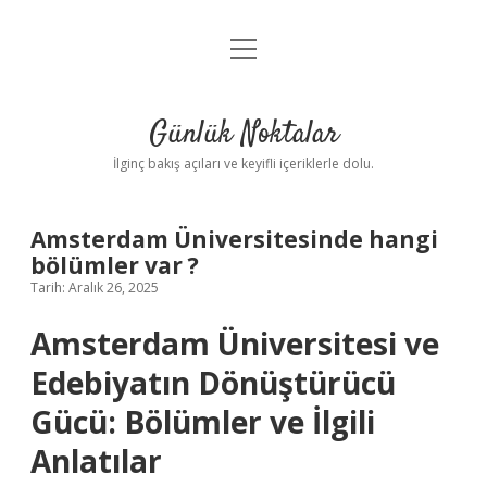
menüyü
Anasayfa
aç
Gizlilik Politikası
Günlük Noktalar
Yasal Uyarı
İlginç bakış açıları ve keyifli içeriklerle dolu.
Hakkımızda
Amsterdam Üniversitesinde hangi
bölümler var ?
Tarih: Aralık 26, 2025
Amsterdam Üniversitesi ve
Edebiyatın Dönüştürücü
Gücü: Bölümler ve İlgili
Anlatılar