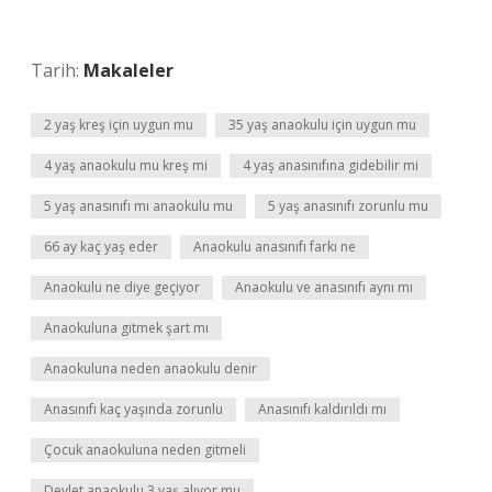
Tarih:
Makaleler
2 yaş kreş için uygun mu
35 yaş anaokulu için uygun mu
4 yaş anaokulu mu kreş mi
4 yaş anasınıfına gidebilir mi
5 yaş anasınıfı mı anaokulu mu
5 yaş anasınıfı zorunlu mu
66 ay kaç yaş eder
Anaokulu anasınıfı farkı ne
Anaokulu ne diye geçiyor
Anaokulu ve anasınıfı aynı mı
Anaokuluna gitmek şart mı
Anaokuluna neden anaokulu denir
Anasınıfı kaç yaşında zorunlu
Anasınıfı kaldırıldı mı
Çocuk anaokuluna neden gitmeli
Devlet anaokulu 3 yaş alıyor mu