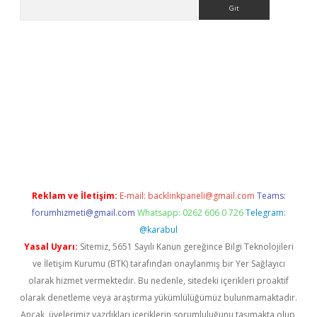
Arama
giriş adresi
betexper.xyz
m elexbet
Reklam ve İletişim:
E-mail:
backlinkpaneli@gmail.com
Teams:
forumhizmeti@gmail.com
Whatsapp: 0262 606 0 726
Telegram:
@karabul
Yasal Uyarı:
Sitemiz, 5651 Sayılı Kanun gereğince Bilgi Teknolojileri
ve İletişim Kurumu (BTK) tarafından onaylanmış bir Yer Sağlayıcı
olarak hizmet vermektedir. Bu nedenle, sitedeki içerikleri proaktif
olarak denetleme veya araştırma yükümlülüğümüz bulunmamaktadır.
Ancak, üyelerimiz yazdıkları içeriklerin sorumluluğunu taşımakta olup,