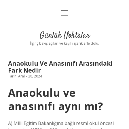
menüyü
Anasayfa
aç
Gizlilik Politikası
Günlük Noktalar
Yasal Uyarı
İlginç bakış açıları ve keyifli içeriklerle dolu.
Hakkımızda
Anaokulu Ve Anasınıfı Arasındaki
Fark Nedir
Tarih: Aralık 28, 2024
Anaokulu ve
anasınıfı aynı mı?
A) Milli Eğitim Bakanlığına bağlı resmî okul öncesi