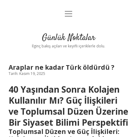
menüyü
Anasayfa
aç
Gizlilik Politikası
Günlük Noktalar
Yasal Uyarı
İlginç bakış açıları ve keyifli içeriklerle dolu.
Hakkımızda
Araplar ne kadar Türk öldürdü ?
Tarih: Kasım 19, 2025
40 Yaşından Sonra Kolajen
Kullanılır Mı? Güç İlişkileri
ve Toplumsal Düzen Üzerine
Bir Siyaset Bilimi Perspektifi
Toplumsal Düzen ve Güç İlişkileri: